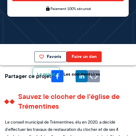
Paiement 100% sécurisé
Favoris
Faire un don
Le projet
Les commentaires
Partager ce projet
Sauvez le clocher de l'église de
Trémentines
Le conseil municipal de Trémentines, élu en 2020, a décidé
d’effectuer les travaux de restauration du clocher et de ses 4