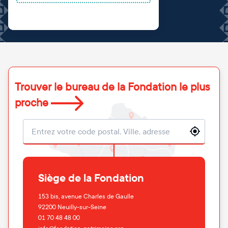
Trouver le bureau de la Fondation le plus
proche
Localisation
Siège de la Fondation
153 bis, avenue Charles de Gaulle
92200
Neuilly-sur-Seine
01 70 48 48 00