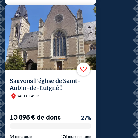
Sauvons l'église de Saint-
Aubin-de-Luigné !
VAL DU LAYON
10 895
€
de dons
27
%
34 donateurs
176 jours restants