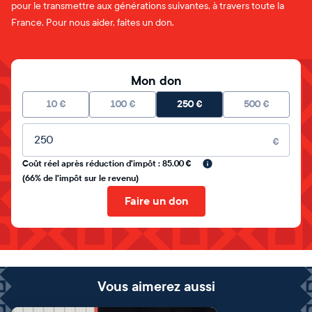
pour le transmettre aux générations suivantes, à travers toute la
France. Pour nous aider, faites un don.
Mon don
10
€
100
€
250
€
500
€
Montant libre
€
Coût réel après réduction d'impôt : 85.00 €
(66% de l'impôt sur le revenu)
Faire un don
Vous aimerez aussi