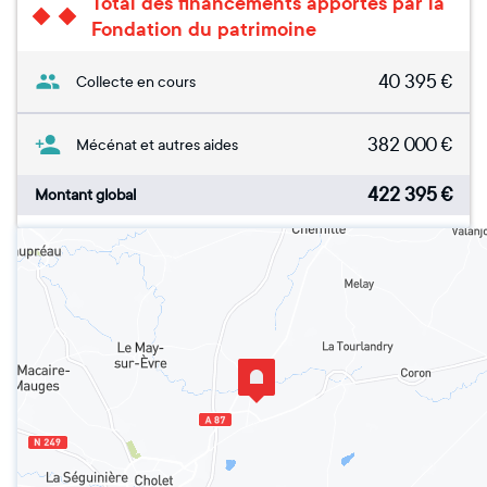
Total des financements apportés par la
Fondation du patrimoine
40 395
€
Collecte en cours
382 000
€
Mécénat et autres aides
422 395
€
Montant global