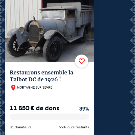
Restaurons ensemble la
Talbot DC de 1926 !
MORTAGNE SUR SEVRE
11 850
€
de dons
39
%
81 donateurs
924 jours restants