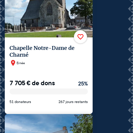
Chapelle Notre-Dame de
Charné
Ernée
7 705
€
de dons
25
%
51 donateurs
267 jours restants