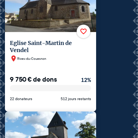
Eglise Saint-Martin de
Vendel
Rives-du-Couesnon
9 750
€
de dons
12
%
22 donateurs
512 jours restants