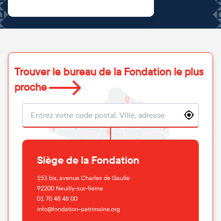
Trouver le bureau de la Fondation le plus
proche
Localisation
Siège de la Fondation
153 bis, avenue Charles de Gaulle
92200
Neuilly-sur-Seine
01 70 48 48 00
info@fondation-patrimoine.org