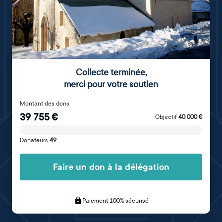
Collecte terminée
,
merci pour votre soutien
Montant des dons
39 755
€
Objectif
40 000
€
Donateurs
49
Faire un don à la délégation
Paiement 100% sécurisé