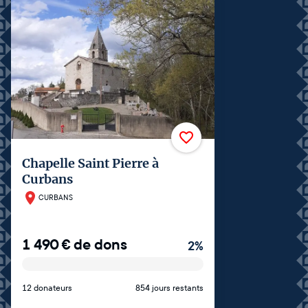
Chapelle Saint Pierre à
Curbans
CURBANS
1 490
€
de dons
2
%
12 donateurs
854 jours restants