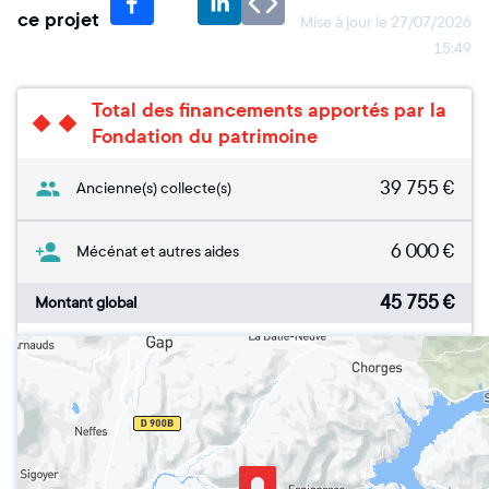
ce projet
Mise à jour le
27/07/2026
15:49
Total des financements apportés par la
Fondation du patrimoine
39 755
€
Ancienne(s) collecte(s)
6 000
€
Mécénat et autres aides
45 755
€
Montant global