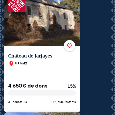
Château de Jarjayes
JARJAYES
4 650
€
de dons
15
%
31 donateurs
317 jours restants