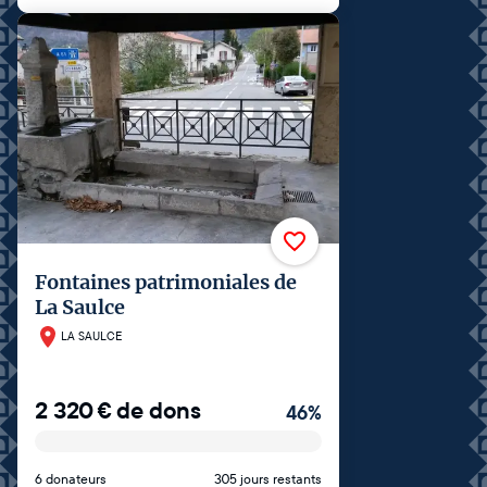
Fontaines patrimoniales de
La Saulce
LA SAULCE
2 320
€
de dons
46
%
6 donateurs
305 jours restants