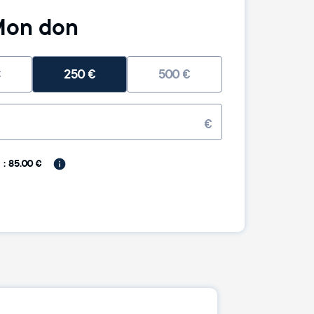
on don
€
250
€
500
€
€
: 85.00 €