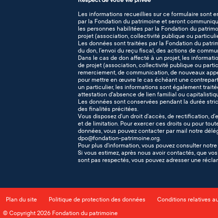
Les informations recueillies sur ce formulaire sont e
par la Fondation du patrimoine et seront communiqué
les personnes habilitées par la Fondation du patrimo
projet (association, collectivité publique ou particuli
Les données sont traitées par la Fondation du patr
du don, l’envoi du reçu fiscal, des actions de commu
Dans le cas de don affecté à un projet, les informati
de projet (association, collectivité publique ou part
remerciement, de communication, de nouveaux appel
pour mettre en œuvre le cas échéant une contreparti
un particulier, les informations sont également traitée
attestation d'absence de lien familial ou capitalisti
Les données sont conservées pendant la durée stric
des finalités précitées.
Vous disposez d’un droit d’accès, de rectification, d’
et de limitation. Pour exercer ces droits ou pour tout
données, vous pouvez contacter par mail notre délég
dpo@fondation-patrimoine.org.
Pour plus d’information, vous pouvez consulter notr
Si vous estimez, après nous avoir contactés, que vos 
sont pas respectés, vous pouvez adresser une réclam
Plan du site
Politique de protection des données
Conditions relatives a
© Copyright 2026 Fondation du patrimoine