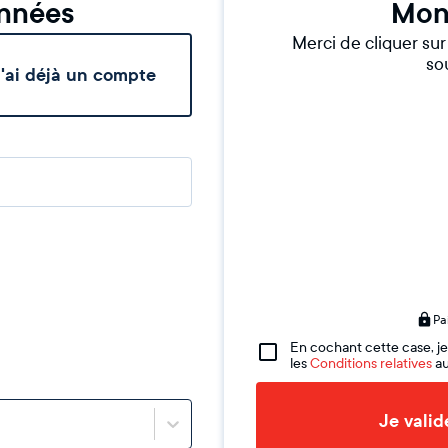
nnées
Mon
Merci de cliquer su
sou
'ai déjà un compte
Pa
En cochant cette case, je
les
Conditions relatives
au
Je vali