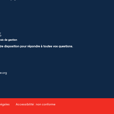
%
rais de gestion
tre disposition pour répondre à toutes vos questions.
e.org
légales
Accessibilité : non conforme