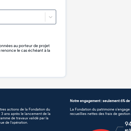
onnées au porteur de projet
je renonce le cas échéant à la
Notre engagement : seulement 6% de f
tres actions de la Fondation du
La Fondation du patrimoine s’engage à
de 3 ans après le lancement de la
recueillies nettes des frais de gestio
gramme de travaux validé par la
ue de l’opération.
9
en f