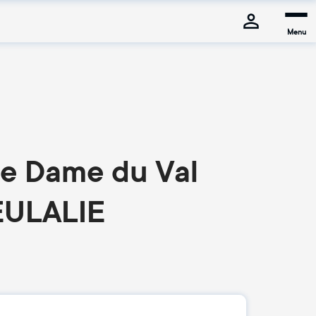
Menu
re Dame du Val
EULALIE