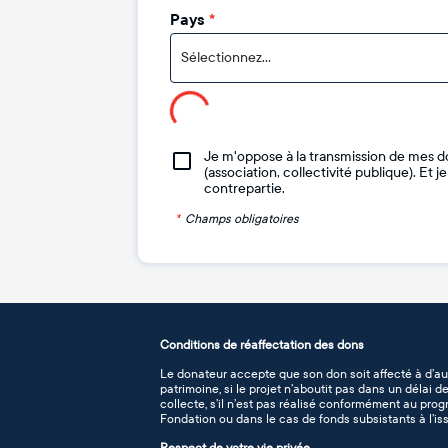
Pays
*
Sélectionnez...
Je m'oppose à la transmission de mes d
(association, collectivité publique). Et 
contrepartie.
*
Champs obligatoires
Conditions de réaffectation des dons
Le donateur accepte que son don soit affecté à d’au
patrimoine, si le projet n’aboutit pas dans un délai 
collecte, s’il n’est pas réalisé conformément au pro
Fondation ou dans le cas de fonds subsistants à l’iss
Respect de votre vie privée