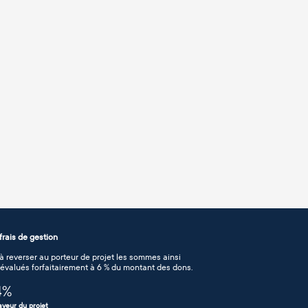
rais de gestion
 reverser au porteur de projet les sommes ainsi
n évalués forfaitairement à 6 % du montant des dons.
4
%
aveur du projet