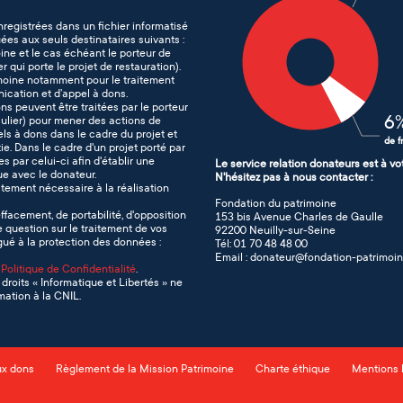
nregistrées dans un fichier informatisé
es aux seuls destinataires suivants :
ine et le cas échéant le porteur de
er qui porte le projet de restauration).
imoine notamment pour le traitement
nication et d’appel à dons.
ons peuvent être traitées par le porteur
6
iculier) pour mener des actions de
s à dons dans le cadre du projet et
de f
e. Dans le cadre d'un projet porté par
s par celui-ci afin d'établir une
Le service relation donateurs est à vo
que avec le donateur.
N'hésitez pas à nous contacter :
tement nécessaire à la réalisation
Fondation du patrimoine
effacement, de portabilité, d'opposition
153 bis Avenue Charles de Gaulle
e question sur le traitement de vos
92200 Neuilly-sur-Seine
ué à la protection des données :
Tél: 01 70 48 48 00
Email : donateur@fondation-patrimoin
e
Politique de Confidentialité
.
droits « Informatique et Libertés » ne
ation à la CNIL.
ux dons
Règlement de la Mission Patrimoine
Charte éthique
Mentions 