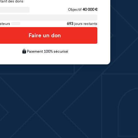
tant des dons
Objectif
40 000
€
ateurs
693
jours restants
Faire un don
Paiement 100% sécurisé