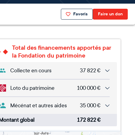
Favoris
Faire un don
Total des financements apportés par
la Fondation du patrimoine
Collecte en cours
37 822
€
Loto du patrimoine
100 000
€
Mécénat et autres aides
35 000
€
Montant global
172 822
€