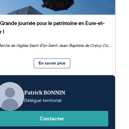
 Grande journée pour le patrimoine en Eure-et-
r !
La flèche de l'église Saint-Éloi-Saint-Jean-Baptiste de Crécy-Couvé retrouve enfin sa place ! ⛪✨ Après des années de travaux, la remise en place de ce clocher tors remarquable, déposé au sol pour être entièrement restauré, marque une étape majeure dans la renaissance de ce joyau des XVe-XVIe siècles, autrefois chéri par Madame de Pompadour elle-même. Un moment fort pour tout un village mobilisé autour de la sauvegarde de son patrimoine, et une belle victoire collective ! Pour célébrer cet événement historique, nous avions l'honneur d'accueillir : 🏛️ Hervé Jonathan, Préfet d'Eure-et-Loir 🌍 Christophe Le Dorven, Président du Conseil Départemental 🏡 Patrick Jouteau, Maire de Crécy-Couvé ⭐ Stéphane Bern, ambassadeur de la Mission Patrimoine Ce chantier emblématique, soutenu par la Mission Bern, déployée par la Fondation du patrimoine, illustre à merveille ce que la mobilisation citoyenne et les partenaires institutionnels peuvent accomplir ensemble pour transmettre notre héritage aux générations futures. Merci aux 173 donateurs qui ont contribué à cette restauration essentielle. La collecte est toujours ouverte !
En savoir plus
Patrick BONNIN
Délégué territorial
Contacter