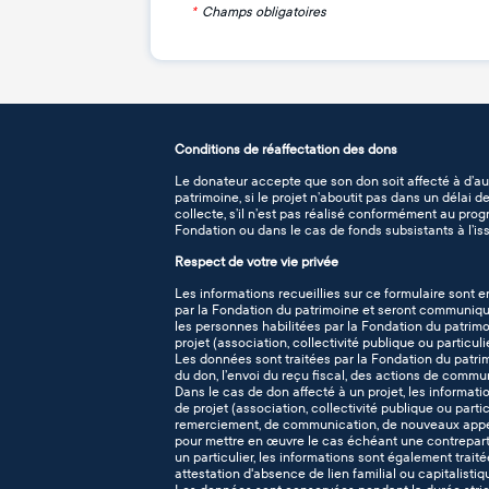
*
Champs obligatoires
Conditions de réaffectation des dons
Le donateur accepte que son don soit affecté à d’au
patrimoine, si le projet n’aboutit pas dans un délai 
collecte, s’il n’est pas réalisé conformément au pro
Fondation ou dans le cas de fonds subsistants à l’iss
Respect de votre vie privée
Les informations recueillies sur ce formulaire sont e
par la Fondation du patrimoine et seront communiqué
les personnes habilitées par la Fondation du patrimo
projet (association, collectivité publique ou particuli
Les données sont traitées par la Fondation du patr
du don, l’envoi du reçu fiscal, des actions de commu
Dans le cas de don affecté à un projet, les informati
de projet (association, collectivité publique ou part
remerciement, de communication, de nouveaux appel
pour mettre en œuvre le cas échéant une contreparti
un particulier, les informations sont également traitée
attestation d'absence de lien familial ou capitalisti