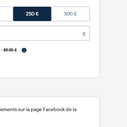
€
250
€
500
€
€
: 85.00 €
ciements sur la page Facebook de la