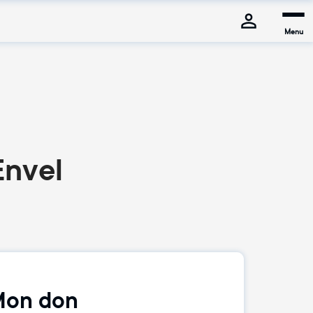
Menu
Envel
on don