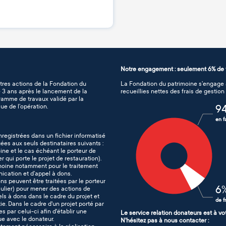
Notre engagement : seulement 6% de f
tres actions de la Fondation du
La Fondation du patrimoine s’engage à
de 3 ans après le lancement de la
recueillies nettes des frais de gestio
gramme de travaux validé par la
ue de l’opération.
9
en f
nregistrées dans un fichier informatisé
es aux seuls destinataires suivants :
ine et le cas échéant le porteur de
er qui porte le projet de restauration).
imoine notamment pour le traitement
nication et d’appel à dons.
ons peuvent être traitées par le porteur
6
iculier) pour mener des actions de
s à dons dans le cadre du projet et
de f
e. Dans le cadre d'un projet porté par
s par celui-ci afin d'établir une
Le service relation donateurs est à vo
que avec le donateur.
N'hésitez pas à nous contacter :