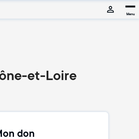
Menu
aône-et-Loire
on don