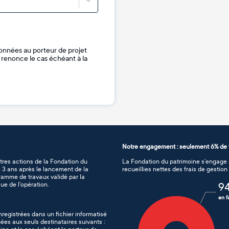
onnées au porteur de projet
je renonce le cas échéant à la
Notre engagement : seulement 6% de f
tres actions de la Fondation du
La Fondation du patrimoine s’engage à
de 3 ans après le lancement de la
recueillies nettes des frais de gestio
gramme de travaux validé par la
ue de l’opération.
9
en f
nregistrées dans un fichier informatisé
es aux seuls destinataires suivants :