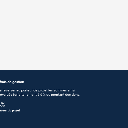
rais de gestion
 reverser au porteur de projet les sommes ainsi
n évalués forfaitairement à 6 % du montant des dons.
4
%
aveur du projet