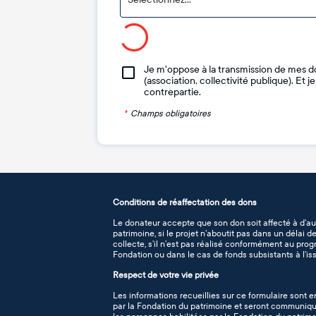
Je m'oppose à la transmission de mes d
(association, collectivité publique). Et 
contrepartie.
*
Champs obligatoires
Conditions de réaffectation des dons
Le donateur accepte que son don soit affecté à d’au
patrimoine, si le projet n’aboutit pas dans un délai 
collecte, s’il n’est pas réalisé conformément au pro
Fondation ou dans le cas de fonds subsistants à l’iss
Respect de votre vie privée
Les informations recueillies sur ce formulaire sont e
par la Fondation du patrimoine et seront communiqué