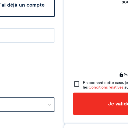
sou
'ai déjà un compte
Pa
En cochant cette case, je
les
Conditions relatives
au
Je vali