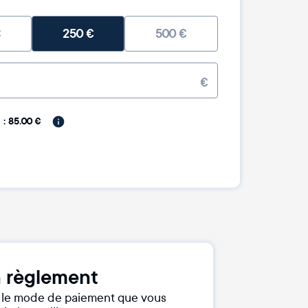
€
250
€
500
€
€
: 85.00 €
 règlement
r le mode de paiement que vous