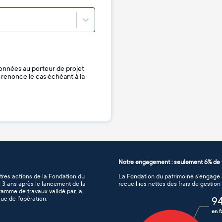
onnées au porteur de projet
je renonce le cas échéant à la
Notre engagement : seulement 6% de f
tres actions de la Fondation du
La Fondation du patrimoine s’engage à
de 3 ans après le lancement de la
recueillies nettes des frais de gestio
gramme de travaux validé par la
ue de l’opération.
9
en f