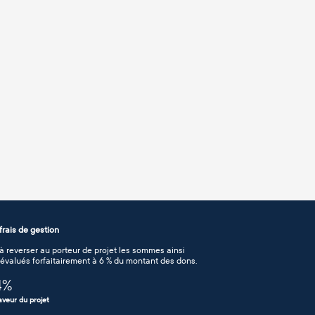
rais de gestion
 reverser au porteur de projet les sommes ainsi
n évalués forfaitairement à 6 % du montant des dons.
4
%
aveur du projet