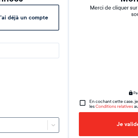
Merci de cliquer su
sou
'ai déjà un compte
Pa
En cochant cette case, je
les
Conditions relatives
au
Je vali