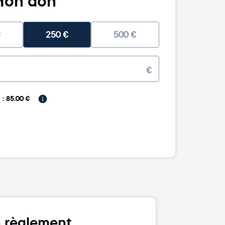
on don
€
250
€
500
€
€
: 85.00 €
 règlement