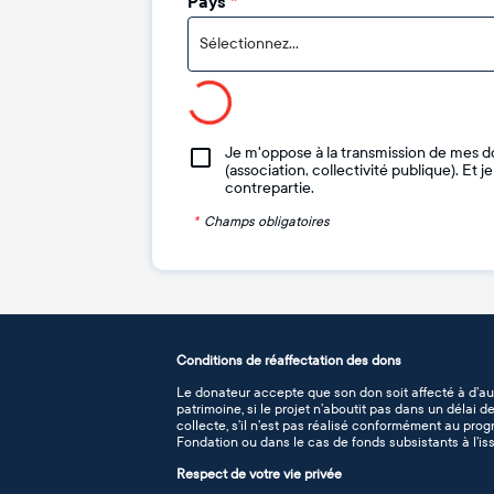
Pays
*
Sélectionnez...
Je m'oppose à la transmission de mes d
(association, collectivité publique). Et 
contrepartie.
*
Champs obligatoires
Conditions de réaffectation des dons
Le donateur accepte que son don soit affecté à d’au
patrimoine, si le projet n’aboutit pas dans un délai 
collecte, s’il n’est pas réalisé conformément au pro
Fondation ou dans le cas de fonds subsistants à l’iss
Respect de votre vie privée