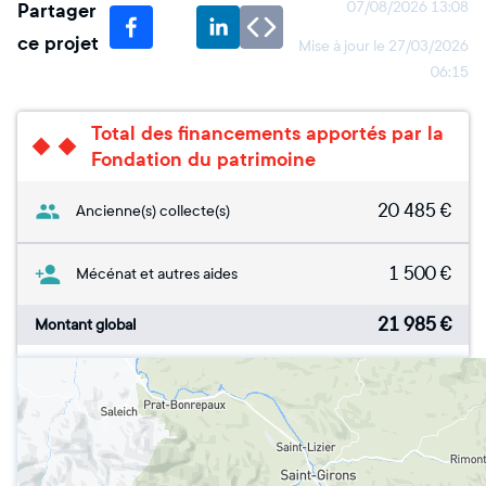
Partager
07/08/2026 13:08
ce projet
Mise à jour le
27/03/2026
06:15
Total des financements apportés par la
Fondation du patrimoine
20 485
€
Ancienne(s) collecte(s)
1 500
€
Mécénat et autres aides
21 985
€
Montant global