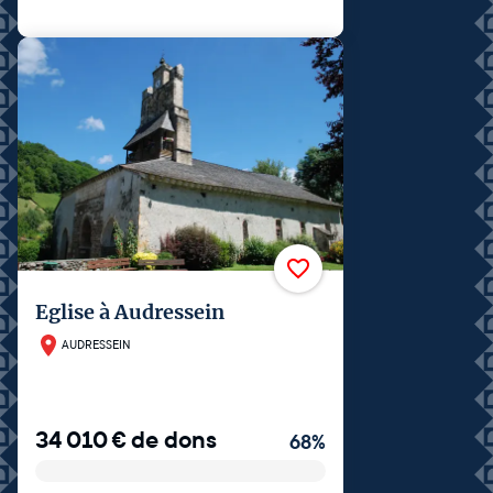
Eglise à Audressein
AUDRESSEIN
34 010
€
de dons
68
%