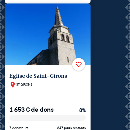
Eglise de Saint-Girons
ST GIRONS
1 653
€
de dons
8
%
7 donateurs
647 jours restants