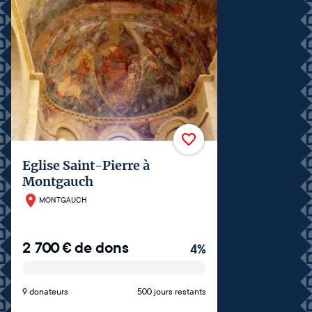
Eglise Saint-Pierre à
Montgauch
MONTGAUCH
2 700
€
de dons
4
%
9 donateurs
500 jours restants