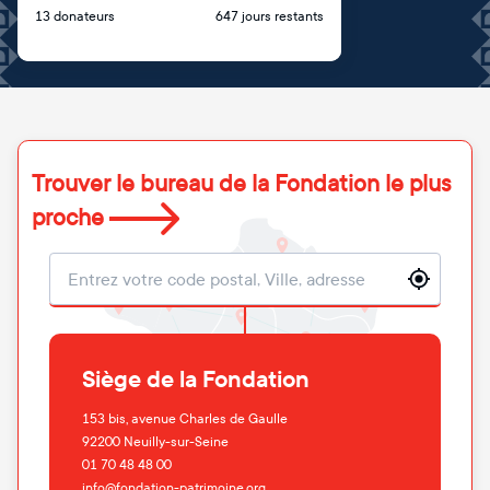
13 donateurs
647 jours restants
Trouver le bureau de la Fondation le plus
proche
Localisation
Siège de la Fondation
153 bis, avenue Charles de Gaulle
92200
Neuilly-sur-Seine
01 70 48 48 00
info@fondation-patrimoine.org