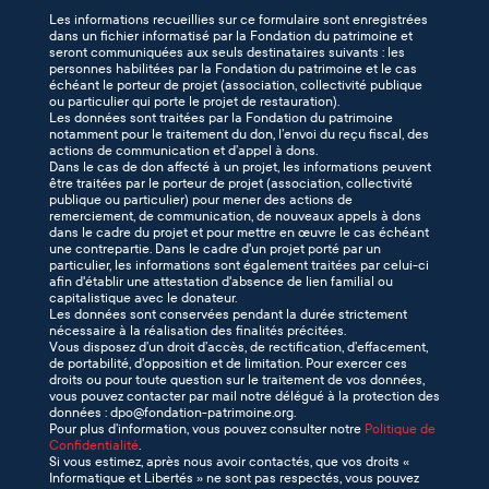
Les informations recueillies sur ce formulaire sont enregistrées
dans un fichier informatisé par la Fondation du patrimoine et
seront communiquées aux seuls destinataires suivants : les
personnes habilitées par la Fondation du patrimoine et le cas
échéant le porteur de projet (association, collectivité publique
ou particulier qui porte le projet de restauration).
Les données sont traitées par la Fondation du patrimoine
notamment pour le traitement du don, l’envoi du reçu fiscal, des
actions de communication et d’appel à dons.
Dans le cas de don affecté à un projet, les informations peuvent
être traitées par le porteur de projet (association, collectivité
publique ou particulier) pour mener des actions de
remerciement, de communication, de nouveaux appels à dons
dans le cadre du projet et pour mettre en œuvre le cas échéant
une contrepartie. Dans le cadre d'un projet porté par un
particulier, les informations sont également traitées par celui-ci
afin d'établir une attestation d'absence de lien familial ou
capitalistique avec le donateur.
Les données sont conservées pendant la durée strictement
nécessaire à la réalisation des finalités précitées.
Vous disposez d’un droit d’accès, de rectification, d’effacement,
de portabilité, d'opposition et de limitation. Pour exercer ces
droits ou pour toute question sur le traitement de vos données,
vous pouvez contacter par mail notre délégué à la protection des
données : dpo@fondation-patrimoine.org.
Pour plus d’information, vous pouvez consulter notre
Politique de
Confidentialité
.
Si vous estimez, après nous avoir contactés, que vos droits «
Informatique et Libertés » ne sont pas respectés, vous pouvez