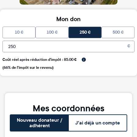
Mon don
10
€
100
€
250
€
500
€
€
Coût réel après réduction d'impôt : 85.00 €
(66% de l'impôt sur le revenu)
Mes coordonnées
Nouveau donateur /
J'ai déjà un compte
adhérent