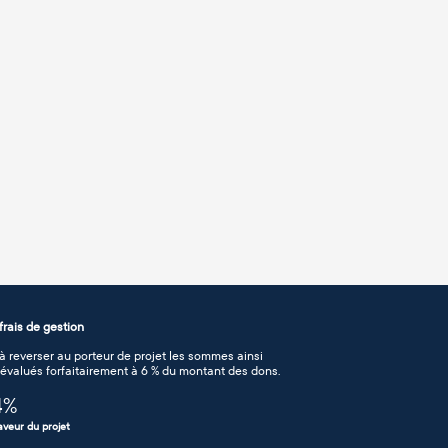
rais de gestion
 reverser au porteur de projet les sommes ainsi
n évalués forfaitairement à 6 % du montant des dons.
4
%
aveur du projet