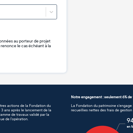
onnées au porteur de projet
je renonce le cas échéant à la
Notre engagement : seulement 6% de f
tres actions de la Fondation du
La Fondation du patrimoine s’engage à
de 3 ans après le lancement de la
recueillies nettes des frais de gestio
gramme de travaux validé par la
ue de l’opération.
9
en f