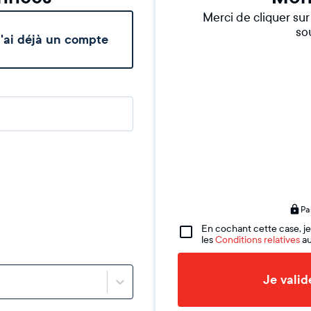
Merci de cliquer su
sou
'ai déjà un compte
Pa
En cochant cette case, je
les
Conditions relatives
au
Je vali