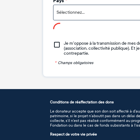
Pays
*
Sélectionnez...
Je m'oppose à la transmission de mes d
(association, collectivité publique). Et 
contrepartie.
*
Champs obligatoires
Conditions de réaffectation des dons
Le donateur accepte que son don soit affecté à d’au
patrimoine, si le projet n’aboutit pas dans un délai 
collecte, s’il n’est pas réalisé conformément au pro
Fondation ou dans le cas de fonds subsistants à l’iss
Respect de votre vie privée