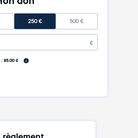
on don
€
250
€
500
€
€
: 85.00 €
 règlement