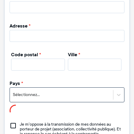
Adresse
*
Code postal
*
Ville
*
Pays
*
Sélectionnez...
Je m'oppose à la transmission de mes données au
porteur de projet (association, collectivité publique). Et
je renonce le cas échéant à la contrepartie.