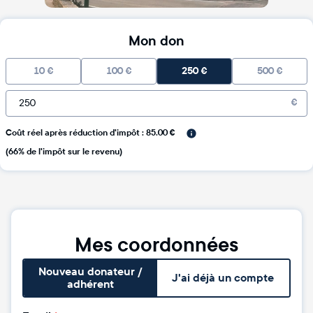
Mon don
10
€
100
€
250
€
500
€
€
Coût réel après réduction d'impôt : 85.00 €
(66% de l'impôt sur le revenu)
Mes coordonnées
Nouveau donateur /
J'ai déjà un compte
adhérent