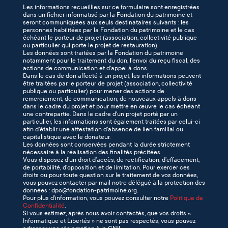
Les informations recueillies sur ce formulaire sont enregistrées
dans un fichier informatisé par la Fondation du patrimoine et
seront communiquées aux seuls destinataires suivants : les
personnes habilitées par la Fondation du patrimoine et le cas
échéant le porteur de projet (association, collectivité publique
ou particulier qui porte le projet de restauration).
Les données sont traitées par la Fondation du patrimoine
notamment pour le traitement du don, l’envoi du reçu fiscal, des
actions de communication et d’appel à dons.
Dans le cas de don affecté à un projet, les informations peuvent
être traitées par le porteur de projet (association, collectivité
publique ou particulier) pour mener des actions de
remerciement, de communication, de nouveaux appels à dons
dans le cadre du projet et pour mettre en œuvre le cas échéant
une contrepartie. Dans le cadre d'un projet porté par un
particulier, les informations sont également traitées par celui-ci
afin d'établir une attestation d'absence de lien familial ou
capitalistique avec le donateur.
Les données sont conservées pendant la durée strictement
nécessaire à la réalisation des finalités précitées.
Vous disposez d’un droit d’accès, de rectification, d’effacement,
de portabilité, d'opposition et de limitation. Pour exercer ces
droits ou pour toute question sur le traitement de vos données,
vous pouvez contacter par mail notre délégué à la protection des
données : dpo@fondation-patrimoine.org.
Pour plus d’information, vous pouvez consulter notre
Politique de
Confidentialité
.
Si vous estimez, après nous avoir contactés, que vos droits «
Informatique et Libertés » ne sont pas respectés, vous pouvez