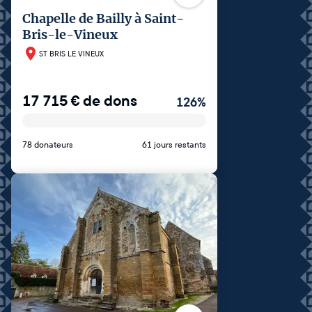
Chapelle de Bailly à Saint-
Bris-le-Vineux
ST BRIS LE VINEUX
17 715
€
de dons
126
%
78 donateurs
61 jours restants