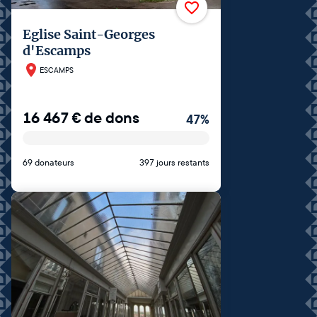
Eglise Saint-Georges
d'Escamps
ESCAMPS
16 467
€
de dons
47
%
69 donateurs
397 jours restants