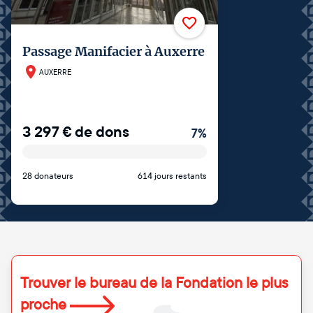
Passage Manifacier à Auxerre
AUXERRE
3 297
€
de dons
7
%
28 donateurs
614 jours restants
Trouver le bureau de la Fondation le plus
proche