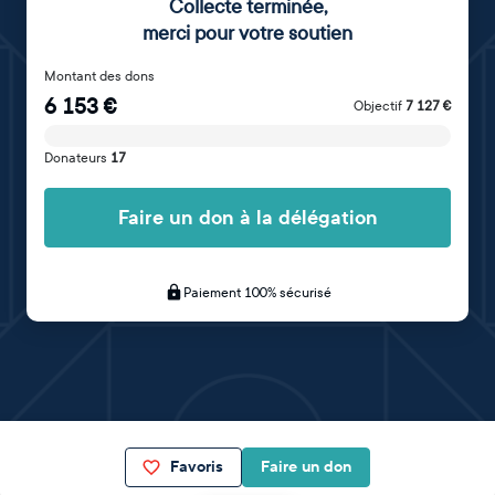
Collecte terminée
,
merci pour votre soutien
Montant des dons
6 153
€
Objectif
7 127
€
Donateurs
17
Faire un don à la délégation
Paiement 100% sécurisé
Favoris
Faire un don