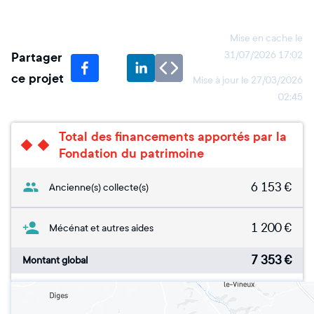
Mise en cache le
Partager
31/07/2026 17:02
ce projet
Mise à jour le
27/03/2026
02:45
Total des financements apportés par la
Fondation du patrimoine
6 153
€
Ancienne(s) collecte(s)
1 200
€
Mécénat et autres aides
7 353
€
Montant global