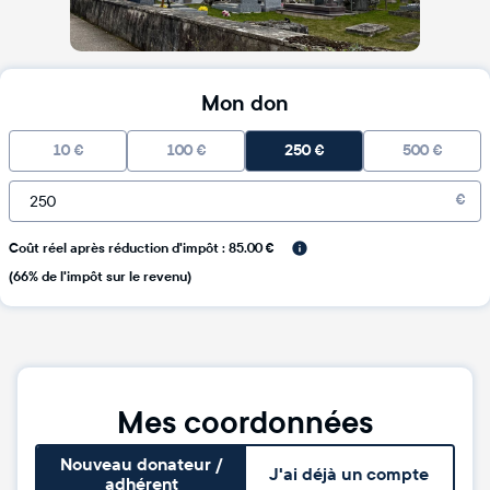
Mon don
10
€
100
€
250
€
500
€
€
Coût réel après réduction d'impôt : 85.00 €
(66% de l'impôt sur le revenu)
Mes coordonnées
Nouveau donateur /
J'ai déjà un compte
adhérent