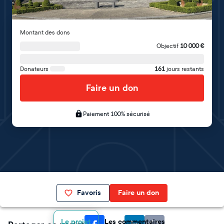
Montant des dons
Objectif
10 000
€
Donateurs
161
jours restants
Faire un don
Paiement 100% sécurisé
Favoris
Faire un don
Le projet
Les commentaires