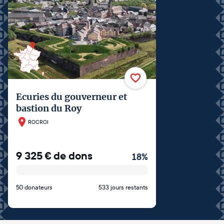
Ecuries du gouverneur et
bastion du Roy
ROCROI
9 325
€
de dons
18
%
50 donateurs
533 jours restants