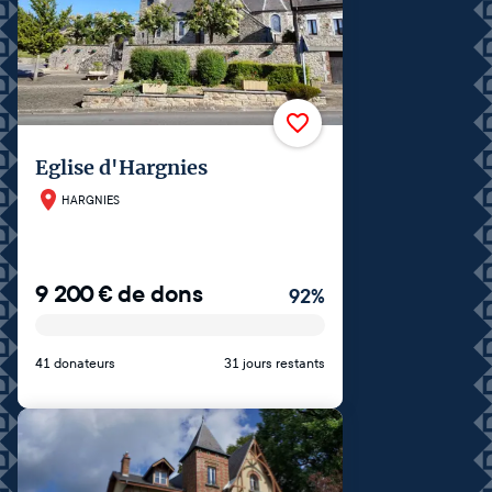
Eglise d'Hargnies
HARGNIES
9 200
€
de dons
92
%
41 donateurs
31 jours restants