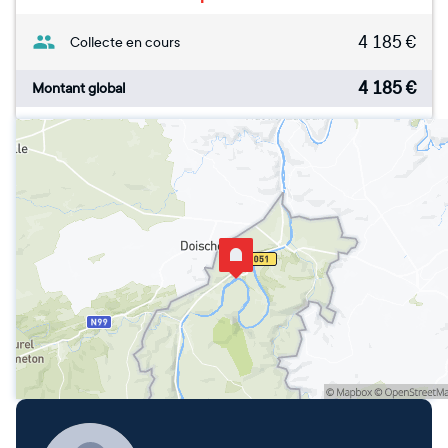
4 185
€
Collecte en cours
4 185
€
Montant global