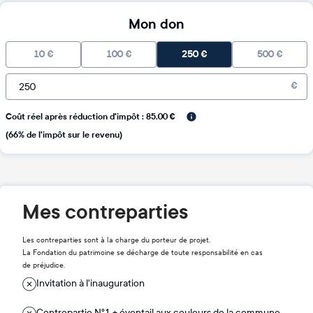
Mon don
10
€
100
€
250
€
500
€
€
Coût réel après réduction d'impôt : 85.00 €
(66% de l'impôt sur le revenu)
Mes contreparties
Les contreparties sont à la charge du porteur de projet.
La Fondation du patrimoine se décharge de toute responsabilité en cas
de préjudice.
Invitation à l'inauguration
Contrepartie N°1 + éventail aux couleurs de la commune