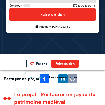
Donateurs
176
jours restants
Faire un don
Paiement 100% sécurisé
Favoris
Faire un don
Le projet
Les commentaires
Partager ce projet
Le projet : Restaurer un joyau du
patrimoine médiéval