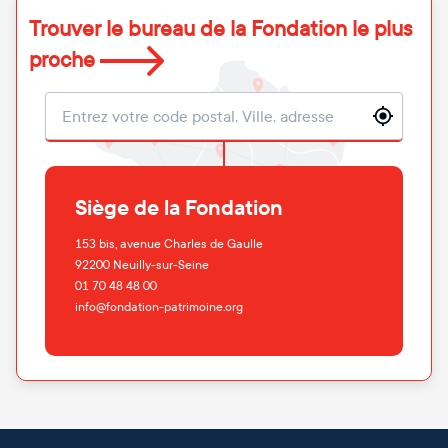
Trouver le bureau de la Fondation le plus
proche
Localisation
Siège de la Fondation
153 bis, avenue Charles de Gaulle
92200
Neuilly-sur-Seine
01 70 48 48 00
info@fondation-patrimoine.org