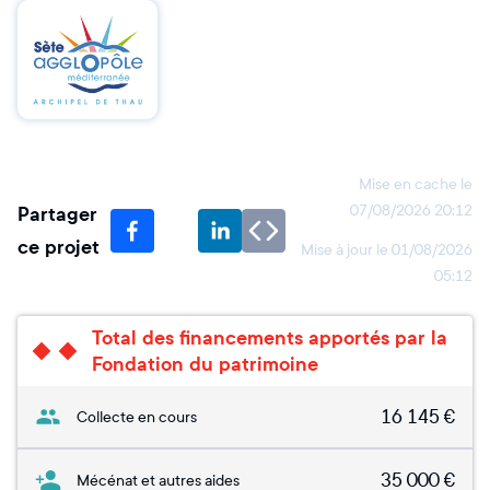
Mise en cache le
Partager
07/08/2026 20:12
ce projet
Mise à jour le
01/08/2026
05:12
Total des financements apportés par la
Fondation du patrimoine
16 145
€
Collecte en cours
35 000
€
Mécénat et autres aides