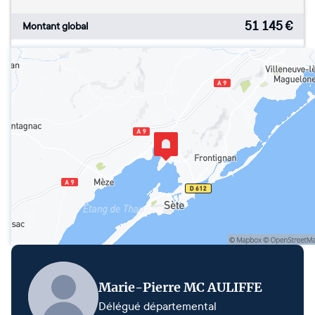
51 145
€
Montant global
Marie-Pierre MC AULIFFE
Délégué départemental