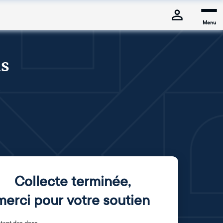
Menu
ns
e
Collecte terminée
,
merci pour votre soutien
tant des dons