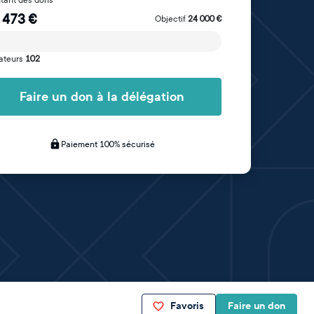
 473
€
Objectif
24 000
€
ateurs
102
Faire un don à la délégation
Paiement 100% sécurisé
Favoris
Faire un don