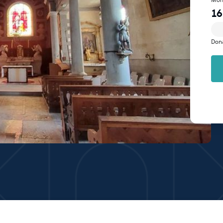
16
Don