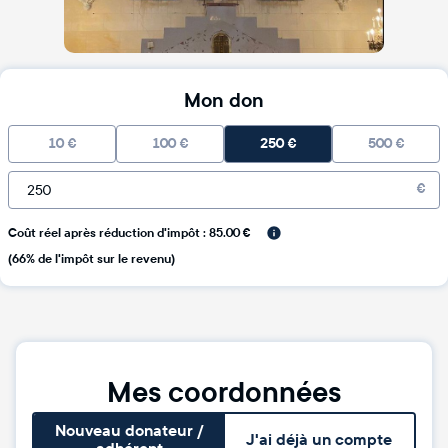
Mon don
10
€
100
€
250
€
500
€
€
Coût réel après réduction d'impôt : 85.00 €
(66% de l'impôt sur le revenu)
Mes coordonnées
Nouveau donateur /
J'ai déjà un compte