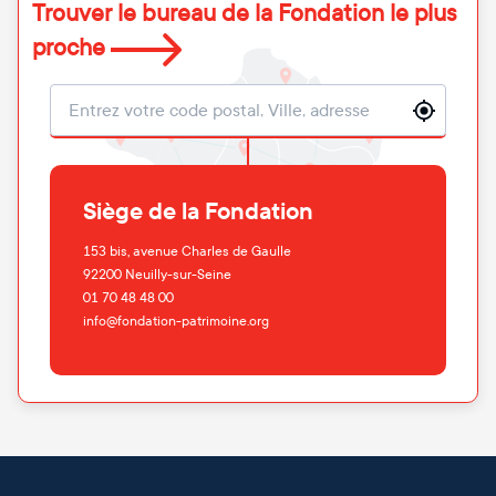
Trouver le bureau de la Fondation le plus
proche
Localisation
Siège de la Fondation
153 bis, avenue Charles de Gaulle
92200
Neuilly-sur-Seine
01 70 48 48 00
info@fondation-patrimoine.org