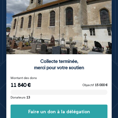
Collecte terminée
,
merci pour votre soutien
Montant des dons
11 840
€
Objectif
15 000
€
Donateurs
13
Faire un don à la délégation