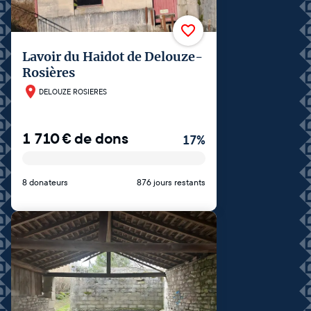
Lavoir du Haidot de Delouze-
Rosières
DELOUZE ROSIERES
1 710
€
de dons
17
%
8 donateurs
876 jours restants