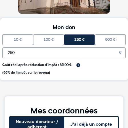
Mon don
10
€
100
€
250
€
500
€
€
Coût réel après réduction d'impôt : 85.00 €
(66% de l'impôt sur le revenu)
Mes coordonnées
Nouveau donateur /
J'ai déjà un compte
adhérent