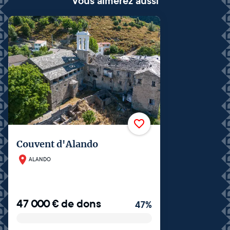
Vous aimerez aussi
Couvent d'Alando
ALANDO
47 000
€
de dons
47
%