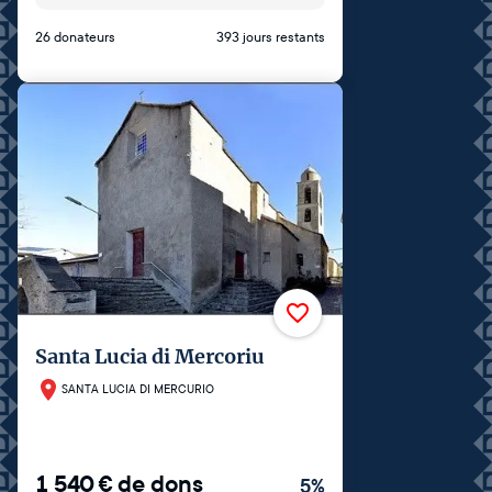
26 donateurs
393 jours restants
Santa Lucia di Mercoriu
SANTA LUCIA DI MERCURIO
1 540
€
de dons
5
%