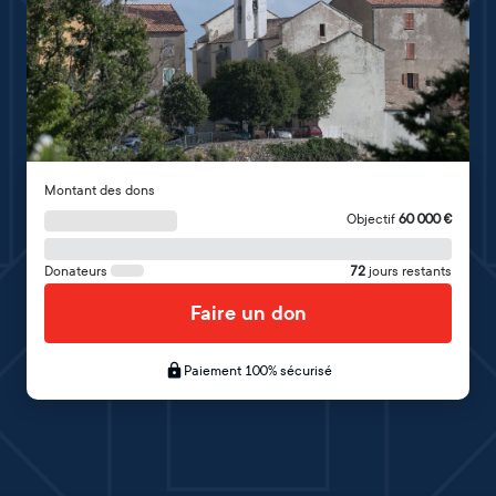
Montant des dons
Objectif
60 000
€
Donateurs
72
jours restants
Faire un don
Paiement 100% sécurisé