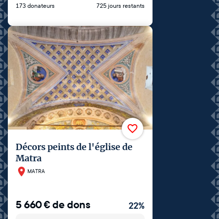
173 donateurs
725 jours restants
Décors peints de l'église de
Matra
MATRA
5 660
€
de dons
22
%