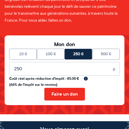
bénévoles relèvent chaque jour le défi de sauver ce patrimoine
pour le transmettre aux générations suivantes, à travers toute la
France. Pour nous aider, faites un don.
Mon don
10
€
100
€
250
€
500
€
Montant libre
€
Coût réel après réduction d'impôt : 85.00 €
(66% de l'impôt sur le revenu)
Faire un don