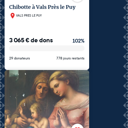
Chibotte à Vals Près le Puy
VALS PRES LE PUY
3 065
€
de dons
102
%
29 donateurs
778 jours restants