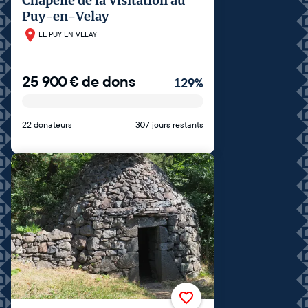
Chapelle de la Visitation au
Puy-en-Velay
LE PUY EN VELAY
25 900
€
de dons
129
%
22 donateurs
307 jours restants