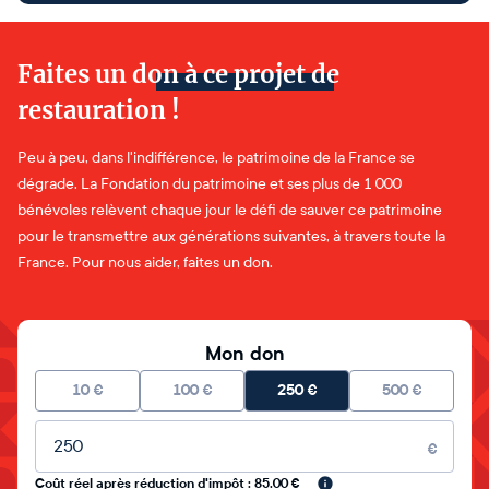
Faites un don à ce projet de
restauration !
Peu à peu, dans l'indifférence, le patrimoine de la France se
dégrade. La Fondation du patrimoine et ses plus de 1 000
bénévoles relèvent chaque jour le défi de sauver ce patrimoine
pour le transmettre aux générations suivantes, à travers toute la
France. Pour nous aider, faites un don.
Mon don
10
€
100
€
250
€
500
€
Montant libre
€
Coût réel après réduction d'impôt : 85.00 €