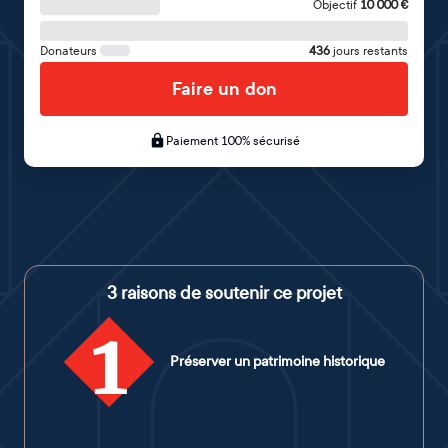
Objectif
10 000
€
Donateurs
436
jours restants
Faire un don
Paiement 100% sécurisé
3 raisons de soutenir ce projet
1
Préserver un patrimoine historique