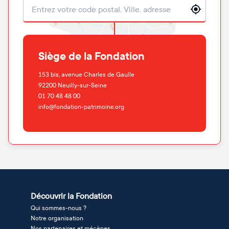
Localisation
Siège de la Fondation
153 bis, avenue Charles de Gaulle
92200
Neuilly-sur-Seine
01 70 48 48 00
info@fondation-patrimoine.org
Découvrir la Fondation
Qui sommes-nous ?
Notre organisation
Nos partenaires et mécènes