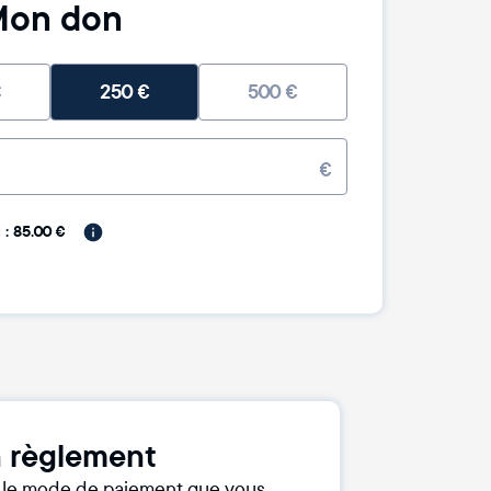
on don
€
250
€
500
€
€
: 85.00 €
 règlement
r le mode de paiement que vous