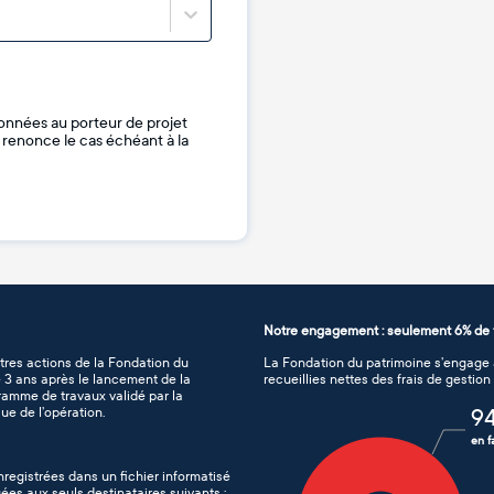
onnées au porteur de projet
je renonce le cas échéant à la
Notre engagement : seulement 6% de f
tres actions de la Fondation du
La Fondation du patrimoine s’engage à
de 3 ans après le lancement de la
recueillies nettes des frais de gestio
gramme de travaux validé par la
ue de l’opération.
9
en f
nregistrées dans un fichier informatisé
es aux seuls destinataires suivants :