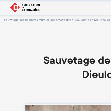
Sauvetage des peintures murales des américains à Dieulouard en Meurthe-et
Sauvetage des
Dieul