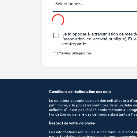
Sélectionnez...
Je m'oppose à la transmission de mes d
(association, collectivité publique). Et 
contrepartie.
*
Champs obligatoires
Conditions de réaffectation des dons
Le donateur accepte que son don soit affecté à d’au
patrimoine, si le projet n’aboutit pas dans un délai 
collecte, s’il n’est pas réalisé conformément au pro
Fondation ou dans le cas de fonds subsistants à l’iss
Respect de votre vie privée
Les informations recueillies sur ce formulaire sont e
par la Fondation du patrimoine et seront communiqué