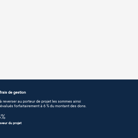
rais de gestion
 reverser au porteur de projet les sommes ainsi
n évalués forfaitairement à 6 % du montant des dons.
4
%
aveur du projet