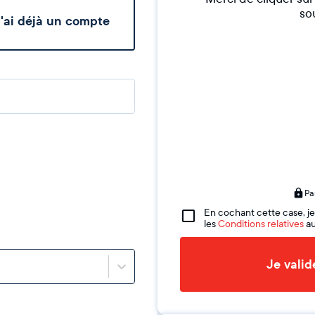
sou
'ai déjà un compte
Pa
En cochant cette case, je
les
Conditions relatives
au
Je vali