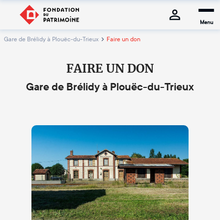
Menu
Gare de Brélidy à Plouëc-du-Trieux
Faire un don
FAIRE UN DON
Gare de Brélidy à Plouëc-du-Trieux