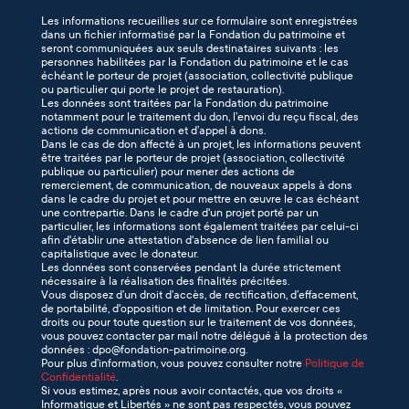
Les informations recueillies sur ce formulaire sont enregistrées
dans un fichier informatisé par la Fondation du patrimoine et
seront communiquées aux seuls destinataires suivants : les
personnes habilitées par la Fondation du patrimoine et le cas
échéant le porteur de projet (association, collectivité publique
ou particulier qui porte le projet de restauration).
Les données sont traitées par la Fondation du patrimoine
notamment pour le traitement du don, l’envoi du reçu fiscal, des
actions de communication et d’appel à dons.
Dans le cas de don affecté à un projet, les informations peuvent
être traitées par le porteur de projet (association, collectivité
publique ou particulier) pour mener des actions de
remerciement, de communication, de nouveaux appels à dons
dans le cadre du projet et pour mettre en œuvre le cas échéant
une contrepartie. Dans le cadre d'un projet porté par un
particulier, les informations sont également traitées par celui-ci
afin d'établir une attestation d'absence de lien familial ou
capitalistique avec le donateur.
Les données sont conservées pendant la durée strictement
nécessaire à la réalisation des finalités précitées.
Vous disposez d’un droit d’accès, de rectification, d’effacement,
de portabilité, d'opposition et de limitation. Pour exercer ces
droits ou pour toute question sur le traitement de vos données,
vous pouvez contacter par mail notre délégué à la protection des
données : dpo@fondation-patrimoine.org.
Pour plus d’information, vous pouvez consulter notre
Politique de
Confidentialité
.
Si vous estimez, après nous avoir contactés, que vos droits «
Informatique et Libertés » ne sont pas respectés, vous pouvez