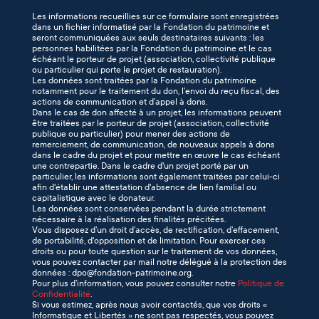
Les informations recueillies sur ce formulaire sont enregistrées
dans un fichier informatisé par la Fondation du patrimoine et
seront communiquées aux seuls destinataires suivants : les
personnes habilitées par la Fondation du patrimoine et le cas
échéant le porteur de projet (association, collectivité publique
ou particulier qui porte le projet de restauration).
Les données sont traitées par la Fondation du patrimoine
notamment pour le traitement du don, l’envoi du reçu fiscal, des
actions de communication et d’appel à dons.
Dans le cas de don affecté à un projet, les informations peuvent
être traitées par le porteur de projet (association, collectivité
publique ou particulier) pour mener des actions de
remerciement, de communication, de nouveaux appels à dons
dans le cadre du projet et pour mettre en œuvre le cas échéant
une contrepartie. Dans le cadre d'un projet porté par un
particulier, les informations sont également traitées par celui-ci
afin d'établir une attestation d'absence de lien familial ou
capitalistique avec le donateur.
Les données sont conservées pendant la durée strictement
nécessaire à la réalisation des finalités précitées.
Vous disposez d’un droit d’accès, de rectification, d’effacement,
de portabilité, d'opposition et de limitation. Pour exercer ces
droits ou pour toute question sur le traitement de vos données,
vous pouvez contacter par mail notre délégué à la protection des
données : dpo@fondation-patrimoine.org.
Pour plus d’information, vous pouvez consulter notre
Politique de
Confidentialité
.
Si vous estimez, après nous avoir contactés, que vos droits «
Informatique et Libertés » ne sont pas respectés, vous pouvez