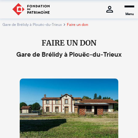
Menu
Gare de Brélidy à Plouëc-du-Trieux
Faire un don
FAIRE UN DON
Gare de Brélidy à Plouëc-du-Trieux