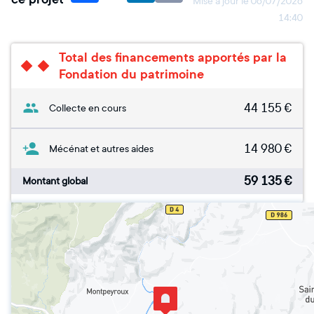
Mise à jour le
06/07/2026
14:40
Total des financements apportés par la
Fondation du patrimoine
44 155
€
Collecte en cours
14 980
€
Mécénat et autres aides
59 135
€
Montant global