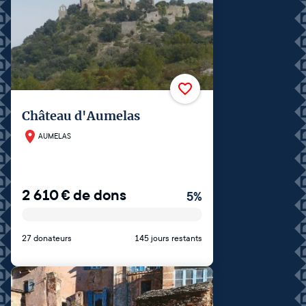
Château d'Aumelas
AUMELAS
2 610
€
de dons
5
%
27 donateurs
145 jours restants