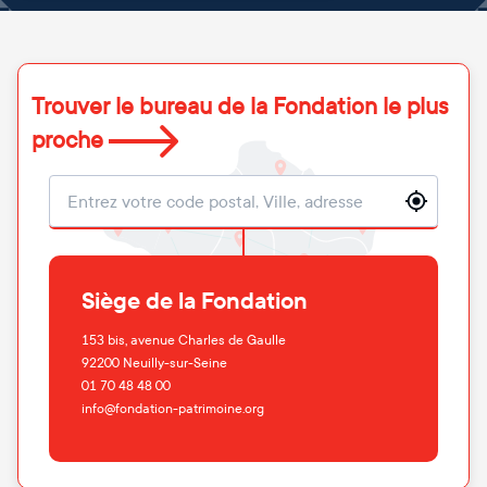
Trouver le bureau de la Fondation le plus
proche
Localisation
Siège de la Fondation
153 bis, avenue Charles de Gaulle
92200
Neuilly-sur-Seine
01 70 48 48 00
info@fondation-patrimoine.org