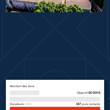
Montant des dons
Objectif
80 000
€
Donateurs
347
jours restants