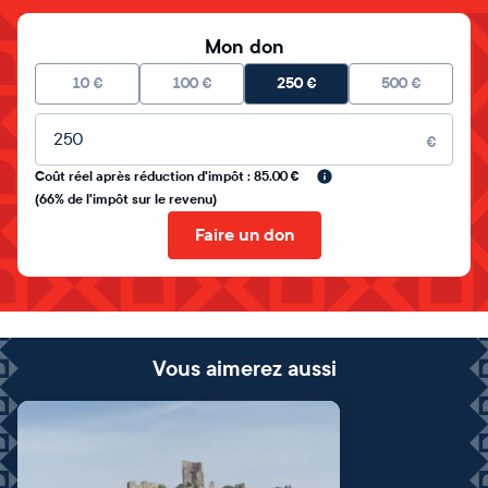
Mon don
10
€
100
€
250
€
500
€
Montant libre
€
Coût réel après réduction d'impôt : 85.00 €
(66% de l'impôt sur le revenu)
Faire un don
Vous aimerez aussi