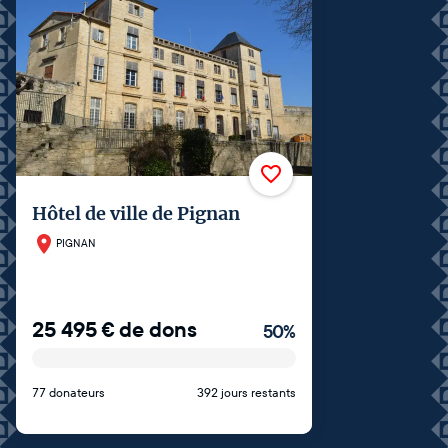
Hôtel de ville de Pignan
PIGNAN
25 495
€
de dons
50
%
77 donateurs
392 jours restants