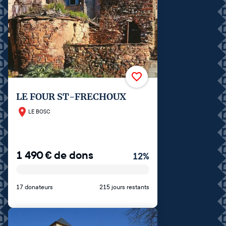
LE FOUR ST-FRECHOUX
LE BOSC
1 490
€
de dons
12
%
17 donateurs
215 jours restants