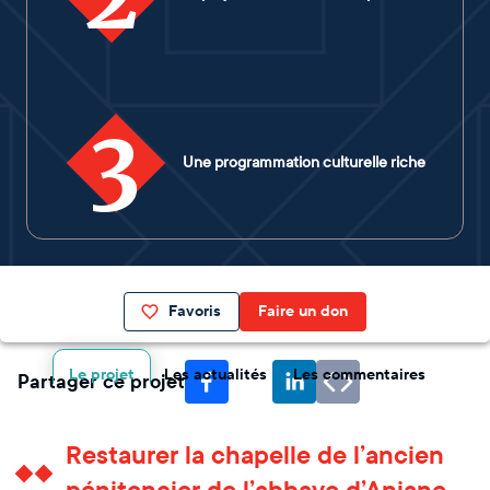
3
Une programmation culturelle riche
Favoris
Faire un don
Le projet
Les actualités
Les commentaires
Partager ce projet
Restaurer la chapelle de l’ancien