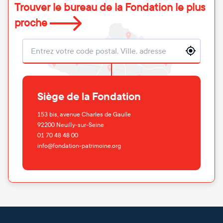
Trouver le bureau de la Fondation le plus
proche
Localisation
Siège de la Fondation
153 bis, avenue Charles de Gaulle
92200
Neuilly-sur-Seine
01 70 48 48 00
info@fondation-patrimoine.org