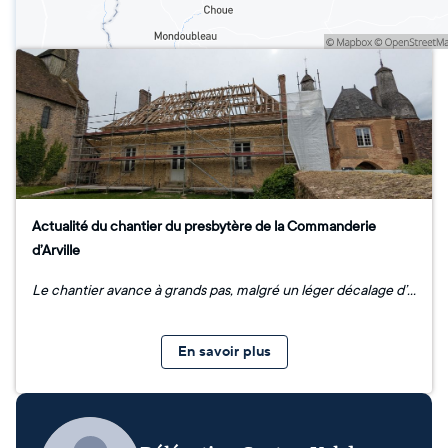
Actualité du chantier du presbytère de la Commanderie
d’Arville
Le chantier avance à grands pas, malgré un léger décalage d’environ un mois. ✔️ Les travaux de charpente sont achevés et la couverture devrait être terminée d’ici la fin du mois de septembre. ✔️ Les maçons poursuivent actuellement les consolidations intérieures avec la pose d’IPN, étape essentielle pour assurer la stabilité de l’édifice. 📸 Découvrez en images cette restauration qui redonne vie à un site emblématique de notre patrimoine templier.
En savoir plus