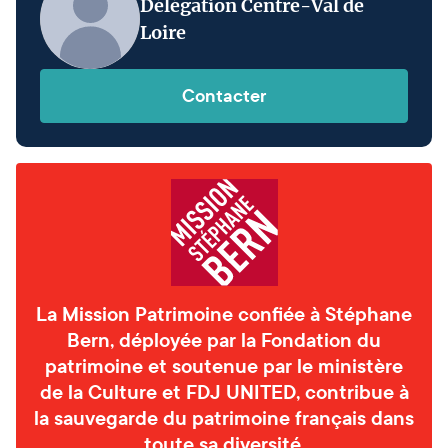
Délégation Centre-Val de
Loire
Contacter
La Mission Patrimoine confiée à Stéphane
Bern, déployée par la Fondation du
patrimoine et soutenue par le ministère
de la Culture et FDJ UNITED, contribue à
la sauvegarde du patrimoine français dans
toute sa diversité.