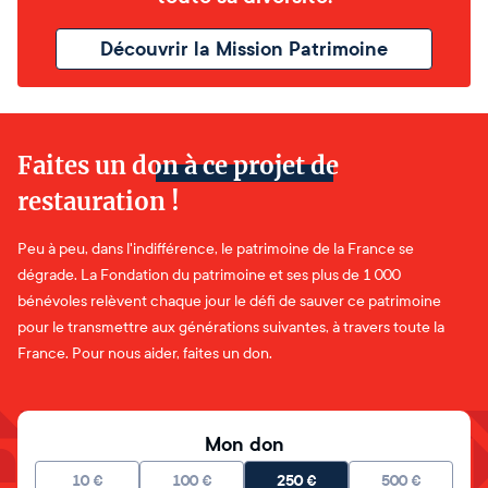
Découvrir la Mission Patrimoine
Faites un don à ce projet de
restauration !
Peu à peu, dans l'indifférence, le patrimoine de la France se
dégrade. La Fondation du patrimoine et ses plus de 1 000
bénévoles relèvent chaque jour le défi de sauver ce patrimoine
pour le transmettre aux générations suivantes, à travers toute la
France. Pour nous aider, faites un don.
Mon don
10
€
100
€
250
€
500
€