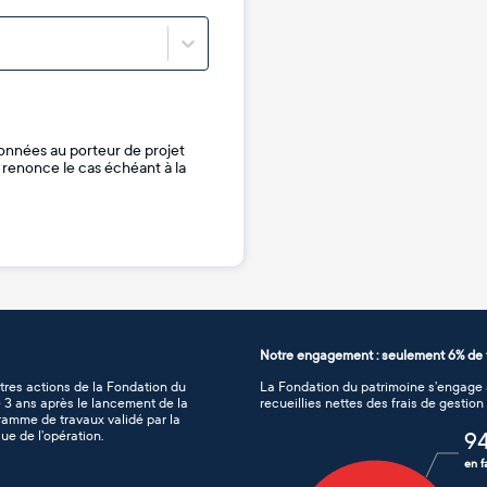
onnées au porteur de projet
je renonce le cas échéant à la
Notre engagement : seulement 6% de f
tres actions de la Fondation du
La Fondation du patrimoine s’engage à
de 3 ans après le lancement de la
recueillies nettes des frais de gestio
gramme de travaux validé par la
ue de l’opération.
9
en f