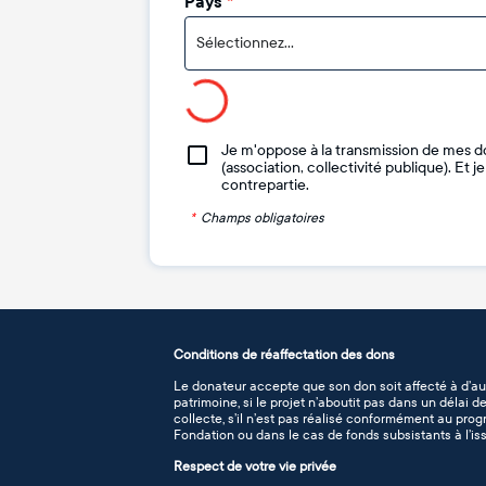
Pays
*
Sélectionnez...
Je m'oppose à la transmission de mes d
(association, collectivité publique). Et 
contrepartie.
*
Champs obligatoires
Conditions de réaffectation des dons
Le donateur accepte que son don soit affecté à d’au
patrimoine, si le projet n’aboutit pas dans un délai 
collecte, s’il n’est pas réalisé conformément au pro
Fondation ou dans le cas de fonds subsistants à l’iss
Respect de votre vie privée