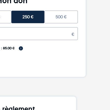
on don
€
250
€
500
€
€
: 85.00 €
 règlement