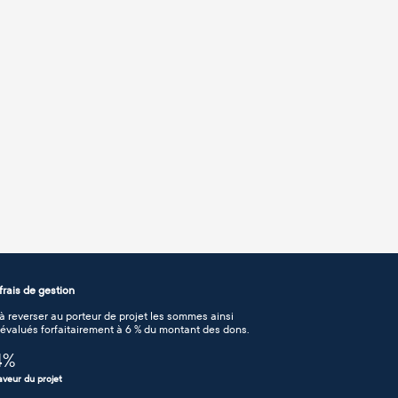
rais de gestion
 reverser au porteur de projet les sommes ainsi
n évalués forfaitairement à 6 % du montant des dons.
4
%
aveur du projet