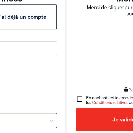
Merci de cliquer su
sou
'ai déjà un compte
Pa
En cochant cette case, je
les
Conditions relatives
au
Je vali