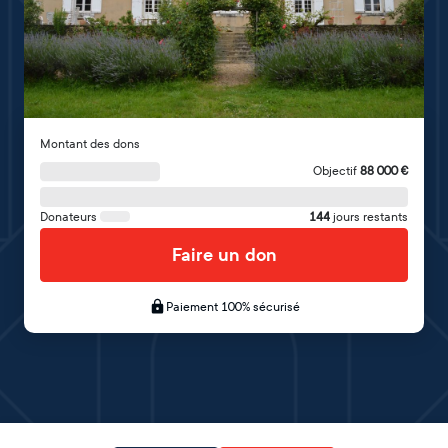
Montant des dons
Objectif
88 000
€
Donateurs
144
jours restants
Faire un don
Paiement 100% sécurisé