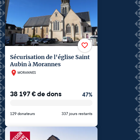
Sécurisation de l'église Saint
Aubin à Morannes
MORANNES
38 197
€
de dons
47
%
129 donateurs
337 jours restants