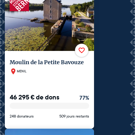
Moulin de la Petite Bavouze
MENIL
46 295
€
de dons
77
%
248 donateurs
509 jours restants