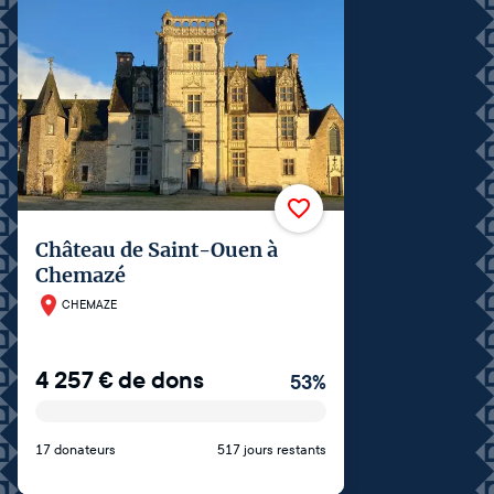
Château de Saint-Ouen à
Chemazé
CHEMAZE
4 257
€
de dons
53
%
17 donateurs
517 jours restants