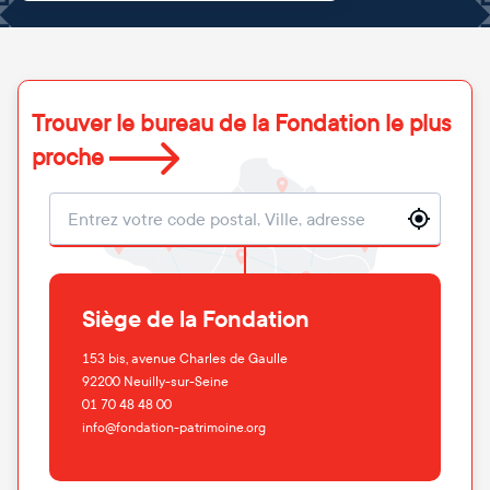
Trouver le bureau de la Fondation le plus
proche
Localisation
Siège de la Fondation
153 bis, avenue Charles de Gaulle
92200
Neuilly-sur-Seine
01 70 48 48 00
info@fondation-patrimoine.org