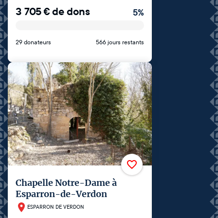
3 705
€
de dons
5
%
29 donateurs
566 jours restants
Chapelle Notre-Dame à
Esparron-de-Verdon
ESPARRON DE VERDON