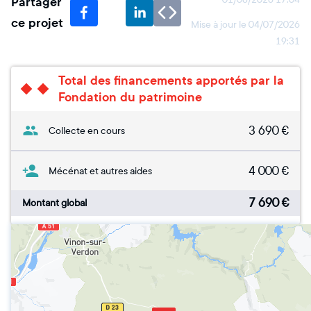
Partager
ce projet
Mise à jour le
04/07/2026
19:31
Total des financements apportés par la
Fondation du patrimoine
3 690
€
Collecte en cours
4 000
€
Mécénat et autres aides
7 690
€
Montant global