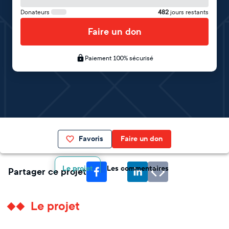
Donateurs
482
jours restants
Faire un don
Paiement 100% sécurisé
Favoris
Faire un don
Le projet
Les commentaires
Partager ce projet
Le projet