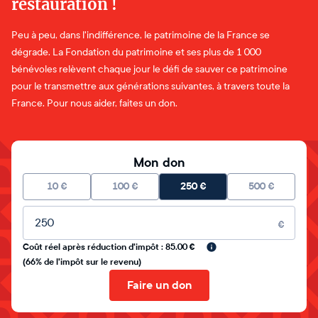
restauration !
Peu à peu, dans l'indifférence, le patrimoine de la France se
dégrade. La Fondation du patrimoine et ses plus de 1 000
bénévoles relèvent chaque jour le défi de sauver ce patrimoine
pour le transmettre aux générations suivantes, à travers toute la
France. Pour nous aider, faites un don.
Mon don
10
€
100
€
250
€
500
€
Montant libre
€
Coût réel après réduction d'impôt : 85.00 €
(66% de l'impôt sur le revenu)
Faire un don