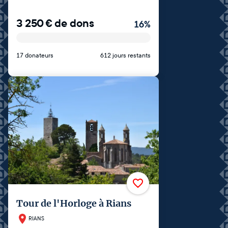
3 250
€
de dons
16
%
17 donateurs
612 jours restants
Tour de l'Horloge à Rians
RIANS