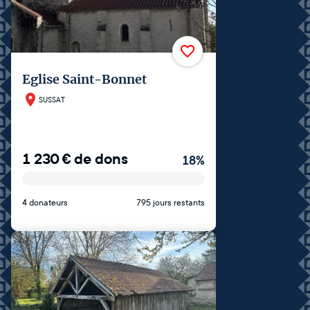
Eglise Saint-Bonnet
SUSSAT
1 230
€
de dons
18
%
4 donateurs
795 jours restants