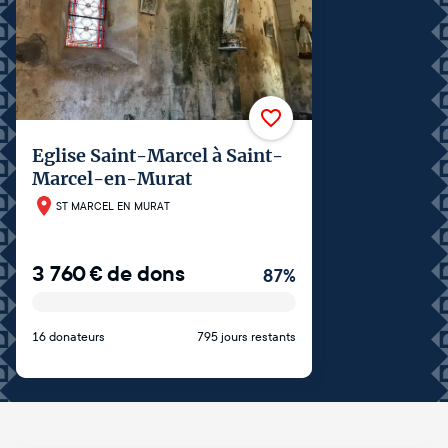
Eglise Saint-Marcel à Saint-
Marcel-en-Murat
ST MARCEL EN MURAT
3 760
€
de dons
87
%
16 donateurs
795 jours restants