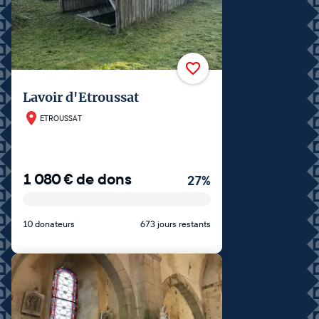
Lavoir d'Etroussat
ETROUSSAT
1 080
€
de dons
27
%
10 donateurs
673 jours restants