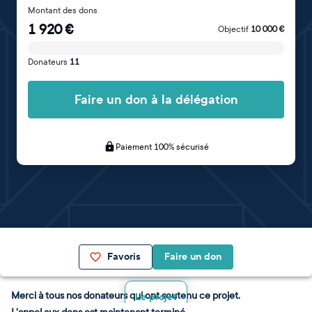
Montant des dons
1 920
€
Objectif
10 000
€
Donateurs
11
Faire un don à la délégation
Paiement 100% sécurisé
Favoris
Faire un don
Merci à tous nos donateurs qui ont soutenu ce projet.
Le projet