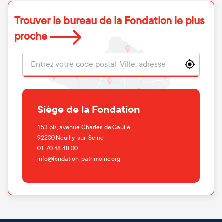
Trouver le bureau de la Fondation le plus
proche
Localisation
Siège de la Fondation
153 bis, avenue Charles de Gaulle
92200
Neuilly-sur-Seine
01 70 48 48 00
info@fondation-patrimoine.org