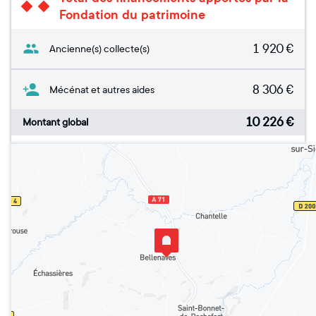
Fondation du patrimoine
1 920
€
Ancienne(s) collecte(s)
8 306
€
Mécénat et autres aides
10 226
€
Montant global