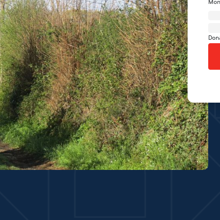
Mon
Don