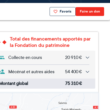
Favoris
Faire un don
Total des financements apportés par
la Fondation du patrimoine
Collecte en cours
20 910
€
Mécénat et autres aides
54 400
€
Montant global
75 310
€