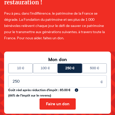
restauration !
Peu à peu, dans l'indifférence, le patrimoine de la France se
dégrade. La Fondation du patrimoine et ses plus de 1 000
bénévoles relèvent chaque jour le défi de sauver ce patrimoine
pour le transmettre aux générations suivantes, à travers toute la
France. Pour nous aider, faites un don.
Mon don
10
€
100
€
250
€
500
€
Montant libre
€
Coût réel après réduction d'impôt : 85.00 €
(66% de l'impôt sur le revenu)
Faire un don