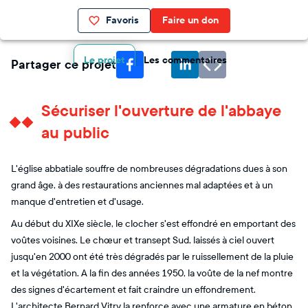
Favoris
Faire un don
Le projet
Les commentaires
Partager ce projet
Sécuriser l'ouverture de l'abbaye
au public
L'église abbatiale souffre de nombreuses dégradations dues à son
grand âge, à des restaurations anciennes mal adaptées et à un
manque d'entretien et d'usage.
Au début du XIXe siècle, le clocher s'est effondré en emportant des
voûtes voisines. Le chœur et transept Sud, laissés à ciel ouvert
jusqu'en 2000 ont été très dégradés par le ruissellement de la pluie
et la végétation. A la fin des années 1950, la voûte de la nef montre
des signes d'écartement et fait craindre un effondrement.
L'architecte Bernard Vitry la renforce avec une armature en béton