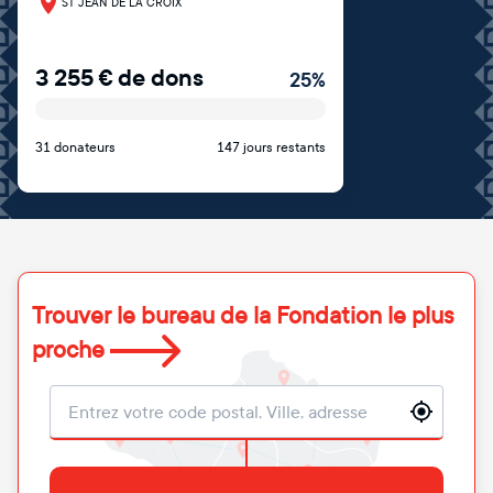
ST JEAN DE LA CROIX
3 255
€
de dons
25
%
31 donateurs
147 jours restants
Trouver le bureau de la Fondation le plus
proche
Localisation