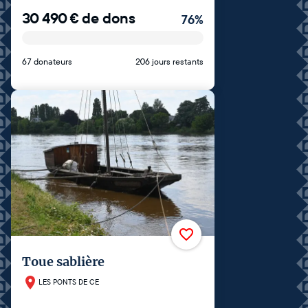
30 490
€
de dons
76
%
67 donateurs
206 jours restants
Toue sablière
LES PONTS DE CE