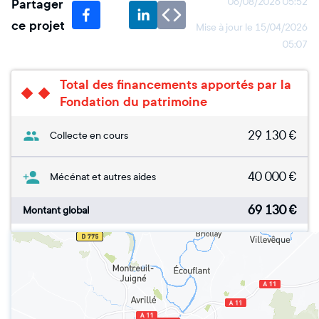
Partager
06/08/2026 05:52
ce projet
Mise à jour le
15/04/2026
05:07
Total des financements apportés par la
Fondation du patrimoine
29 130
€
Collecte en cours
40 000
€
Mécénat et autres aides
69 130
€
Montant global