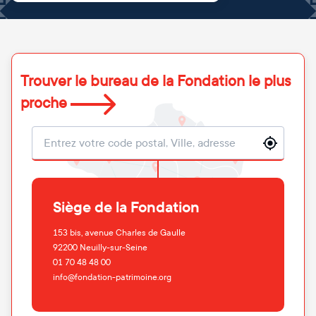
Trouver le bureau de la Fondation le plus
proche
Localisation
Siège de la Fondation
153 bis, avenue Charles de Gaulle
92200
Neuilly-sur-Seine
01 70 48 48 00
info@fondation-patrimoine.org