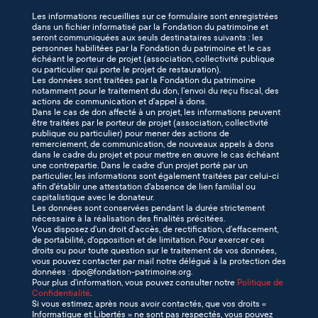
Les informations recueillies sur ce formulaire sont enregistrées
dans un fichier informatisé par la Fondation du patrimoine et
seront communiquées aux seuls destinataires suivants : les
personnes habilitées par la Fondation du patrimoine et le cas
échéant le porteur de projet (association, collectivité publique
ou particulier qui porte le projet de restauration).
Les données sont traitées par la Fondation du patrimoine
notamment pour le traitement du don, l’envoi du reçu fiscal, des
actions de communication et d’appel à dons.
Dans le cas de don affecté à un projet, les informations peuvent
être traitées par le porteur de projet (association, collectivité
publique ou particulier) pour mener des actions de
remerciement, de communication, de nouveaux appels à dons
dans le cadre du projet et pour mettre en œuvre le cas échéant
une contrepartie. Dans le cadre d'un projet porté par un
particulier, les informations sont également traitées par celui-ci
afin d'établir une attestation d'absence de lien familial ou
capitalistique avec le donateur.
Les données sont conservées pendant la durée strictement
nécessaire à la réalisation des finalités précitées.
Vous disposez d’un droit d’accès, de rectification, d’effacement,
de portabilité, d'opposition et de limitation. Pour exercer ces
droits ou pour toute question sur le traitement de vos données,
vous pouvez contacter par mail notre délégué à la protection des
données : dpo@fondation-patrimoine.org.
Pour plus d’information, vous pouvez consulter notre
Politique de
Confidentialité
.
Si vous estimez, après nous avoir contactés, que vos droits «
Informatique et Libertés » ne sont pas respectés, vous pouvez