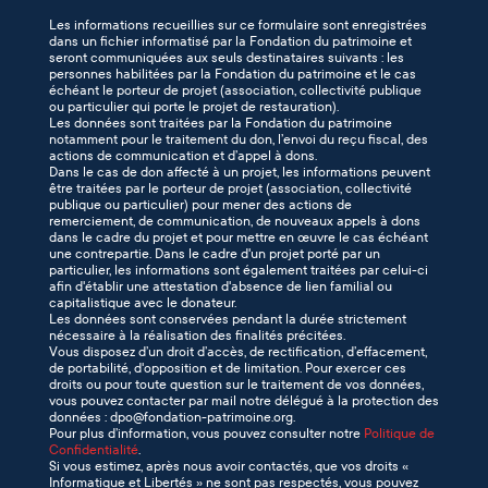
Les informations recueillies sur ce formulaire sont enregistrées
dans un fichier informatisé par la Fondation du patrimoine et
seront communiquées aux seuls destinataires suivants : les
personnes habilitées par la Fondation du patrimoine et le cas
échéant le porteur de projet (association, collectivité publique
ou particulier qui porte le projet de restauration).
Les données sont traitées par la Fondation du patrimoine
notamment pour le traitement du don, l’envoi du reçu fiscal, des
actions de communication et d’appel à dons.
Dans le cas de don affecté à un projet, les informations peuvent
être traitées par le porteur de projet (association, collectivité
publique ou particulier) pour mener des actions de
remerciement, de communication, de nouveaux appels à dons
dans le cadre du projet et pour mettre en œuvre le cas échéant
une contrepartie. Dans le cadre d'un projet porté par un
particulier, les informations sont également traitées par celui-ci
afin d'établir une attestation d'absence de lien familial ou
capitalistique avec le donateur.
Les données sont conservées pendant la durée strictement
nécessaire à la réalisation des finalités précitées.
Vous disposez d’un droit d’accès, de rectification, d’effacement,
de portabilité, d'opposition et de limitation. Pour exercer ces
droits ou pour toute question sur le traitement de vos données,
vous pouvez contacter par mail notre délégué à la protection des
données : dpo@fondation-patrimoine.org.
Pour plus d’information, vous pouvez consulter notre
Politique de
Confidentialité
.
Si vous estimez, après nous avoir contactés, que vos droits «
Informatique et Libertés » ne sont pas respectés, vous pouvez