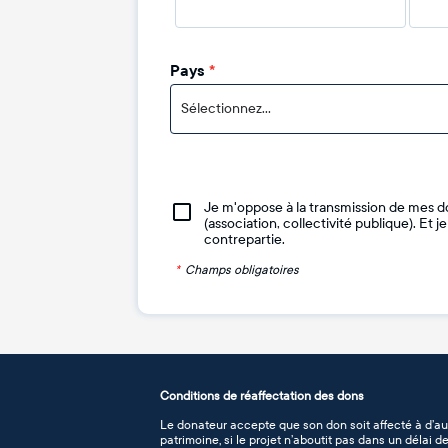
Pays
*
Sélectionnez...
Je m'oppose à la transmission de mes d
(association, collectivité publique). Et 
contrepartie.
*
Champs obligatoires
Conditions de réaffectation des dons
Le donateur accepte que son don soit affecté à d’au
patrimoine, si le projet n’aboutit pas dans un délai 