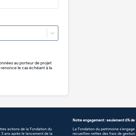
onnées au porteur de projet
je renonce le cas échéant à la
Notre engagement : seulement 6% de f
tres actions de la Fondation du
La Fondation du patrimoine s’engage à
de 3 ans après le lancement de la
recueillies nettes des frais de gestio