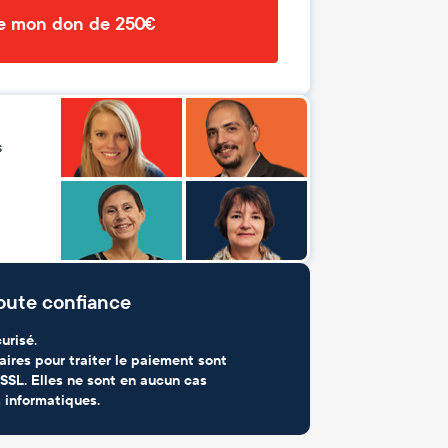
de mon don de 250€
s
oute confiance
urisé.
aires pour traiter le paiement sont
SSL. Elles ne sont en aucun cas
 informatiques.