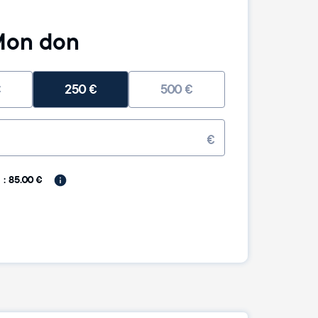
on don
€
250
€
500
€
€
: 85.00 €