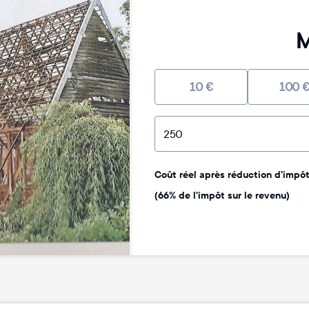
M
10
€
100
Coût réel après réduction d'impôt 
(66% de l'impôt sur le revenu)