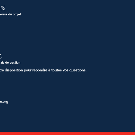
4
%
aveur du projet
%
rais de gestion
tre disposition pour répondre à toutes vos questions.
e.org