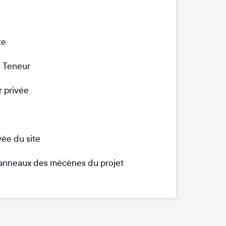
te
e Teneur
r privée
vée du site
 panneaux des mécènes du projet