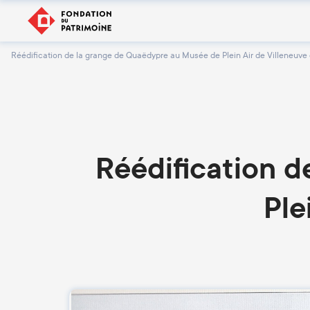
Réédification de la grange de Quaëdypre au Musée de Plein Air de Villeneuve
Réédification 
Ple