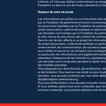
collecte, s’il n’est pas réalisé conformément au pro
Fondation ou dans le cas de fonds subsistants à l’iss
Respect de votre vie privée
Les informations recueillies sur ce formulaire sont e
par la Fondation du patrimoine et seront communiqué
les personnes habilitées par la Fondation du patrimo
projet (association, collectivité publique ou particuli
Les données sont traitées par la Fondation du patr
du don, l’envoi du reçu fiscal, des actions de commu
Dans le cas de don affecté à un projet, les informati
de projet (association, collectivité publique ou part
remerciement, de communication, de nouveaux appel
pour mettre en œuvre le cas échéant une contreparti
un particulier, les informations sont également traitée
attestation d'absence de lien familial ou capitalisti
Les données sont conservées pendant la durée stric
des finalités précitées.
Vous disposez d’un droit d’accès, de rectification, d’
et de limitation. Pour exercer ces droits ou pour tout
données, vous pouvez contacter par mail notre délég
dpo@fondation-patrimoine.org.
Pour plus d’information, vous pouvez consulter notr
Si vous estimez, après nous avoir contactés, que vos 
sont pas respectés, vous pouvez adresser une réclam