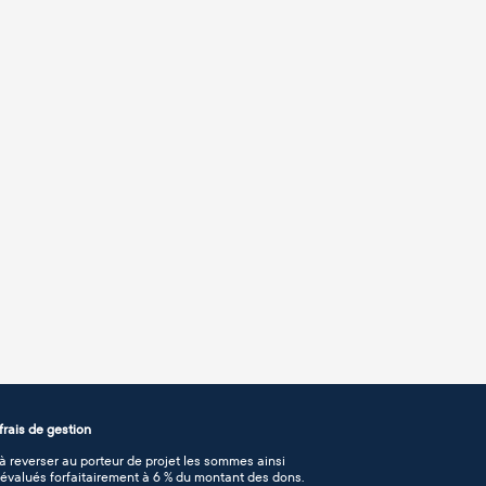
rais de gestion
 reverser au porteur de projet les sommes ainsi
n évalués forfaitairement à 6 % du montant des dons.