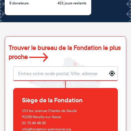
8 donateurs
421 jours restants
Trouver le bureau de la Fondation le plus
proche
Localisation
Siège de la Fondation
153 bis, avenue Charles de Gaulle
92200
Neuilly-sur-Seine
01 70 48 48 00
info@fondation-patrimoine.org