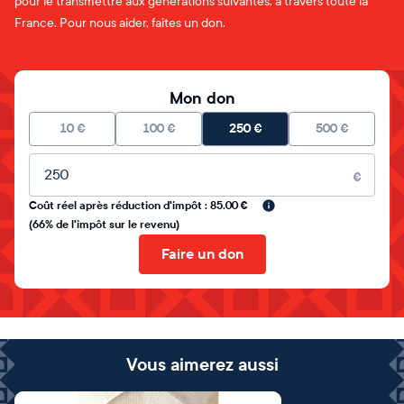
pour le transmettre aux générations suivantes, à travers toute la
France. Pour nous aider, faites un don.
Mon don
10
€
100
€
250
€
500
€
Montant libre
€
Coût réel après réduction d'impôt : 85.00 €
(66% de l'impôt sur le revenu)
Faire un don
Vous aimerez aussi