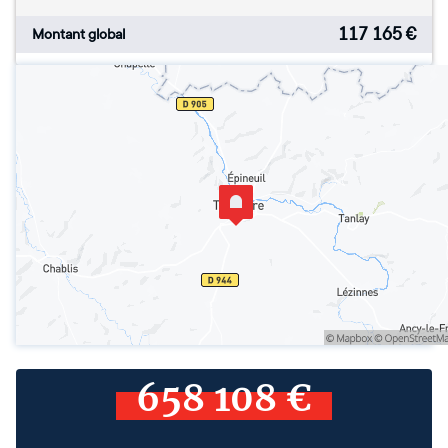
117 165
€
Montant global
658 108 €