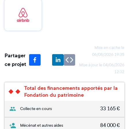
Mise en cache le
Partager
06/08/2026 19:35
ce projet
Mise à jour le
04/06/2026
12:32
Total des financements apportés par la
Fondation du patrimoine
33 165
€
Collecte en cours
84 000
€
Mécénat et autres aides