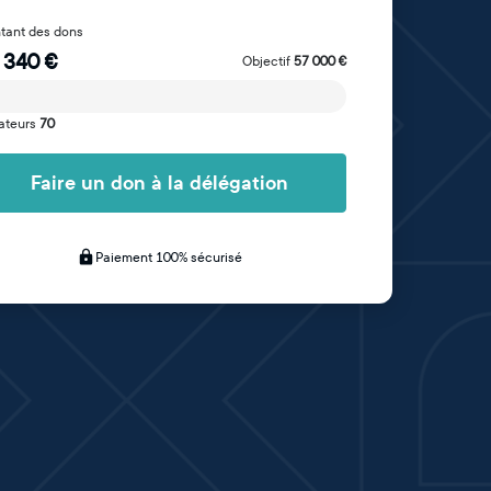
tant des dons
 340
€
Objectif
57 000
€
ateurs
70
Faire un don à la délégation
Paiement 100% sécurisé