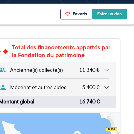
Favoris
Faire un don
Total des financements apportés par
la Fondation du patrimoine
Ancienne(s) collecte(s)
11 340
€
Mécénat et autres aides
5 400
€
Montant global
16 740
€