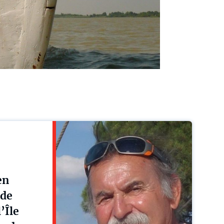
en
 de
’Île