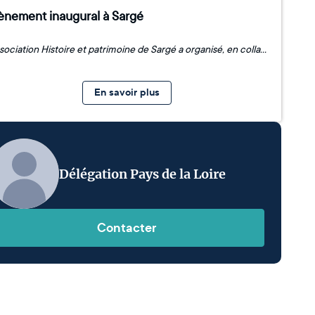
ènement inaugural à Sargé
L’association Histoire et patrimoine de Sargé a organisé, en collaboration avec la municipalité, l’inauguration de la statue de saint Pierre le 31 mars dernier. C’est le résultat de six années d’engagement durant lesquelles les bénévoles se sont mobilisés pour mener à bien ce projet. Pour l’occasion, un groupe de chants lyriques s’est fait entendre au cœur de l’édifice cultuel. Un diaporama sur les différentes étapes du travail de restauration de la sculpture a également été projeté en présence du maire, Marcel Mortreau, du Délégué de Pays de la Fondation du patrimoine François Pasquier, des donateurs et de nombreux habitants. Ce rassemblement pour fêter le retour du Saint-Pierre restauré au sein de l’église, fut aussi l’occasion de remettre la plaque de la Fondation.
En savoir plus
Délégation Pays de la Loire
Contacter