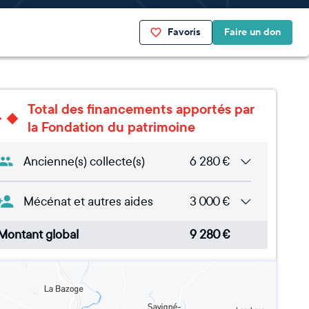
Favoris
Faire un don
Total des financements apportés par
la Fondation du patrimoine
Ancienne(s) collecte(s)
6 280
€
Mécénat et autres aides
3 000
€
Montant global
9 280
€