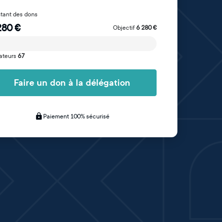
tant des dons
280
€
Objectif
6 280
€
ateurs
67
Faire un don à la délégation
Paiement 100% sécurisé