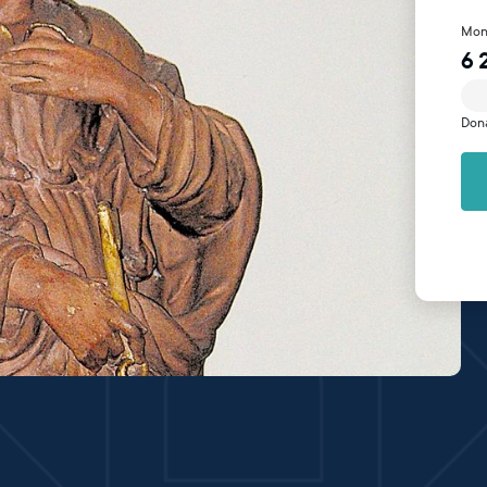
Mon
6 
Don