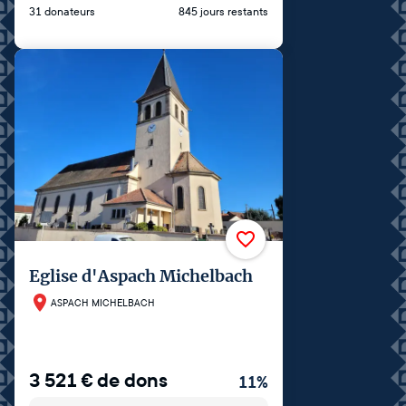
31 donateurs
845 jours restants
Eglise d'Aspach Michelbach
ASPACH MICHELBACH
3 521
€
de dons
11
%