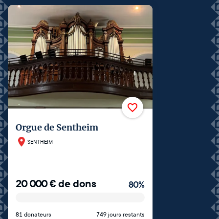
Orgue de Sentheim
SENTHEIM
20 000
€
de dons
80
%
81 donateurs
749 jours restants