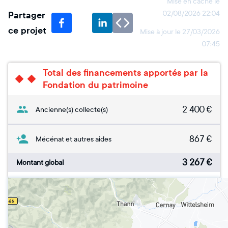
Mise en cache le
Partager
02/08/2026 22:04
ce projet
Mise à jour le
27/03/2026
07:45
Total des financements apportés par la
Fondation du patrimoine
2 400
€
Ancienne(s) collecte(s)
867
€
Mécénat et autres aides
3 267
€
Montant global