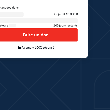
tant des dons
Objectif
13 000
€
ateurs
146
jours restants
Faire un don
Paiement 100% sécurisé