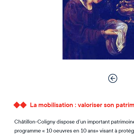
La mobilisation : valoriser son patri
Châtillon-Coligny dispose d’un important patrimoine 
programme « 10 oeuvres en 10 ans» visant à protége