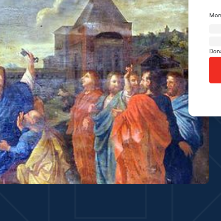
Mon
Don