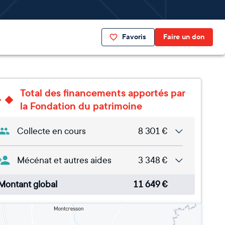
Favoris
Faire un don
Total des financements apportés par
la Fondation du patrimoine
Collecte en cours
8 301
€
Mécénat et autres aides
3 348
€
Montant global
11 649
€