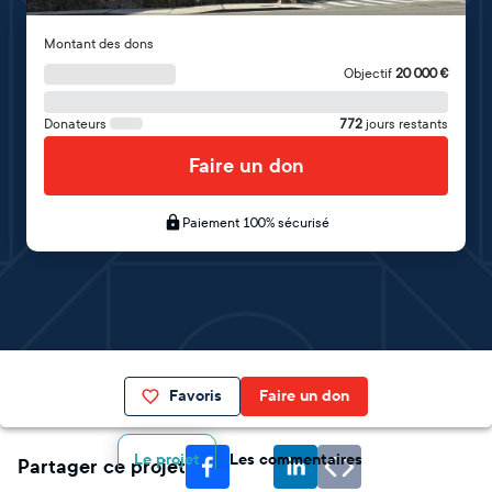
Montant des dons
Objectif
20 000
€
Donateurs
772
jours restants
Faire un don
Paiement 100% sécurisé
Favoris
Faire un don
Le projet
Les commentaires
Partager ce projet