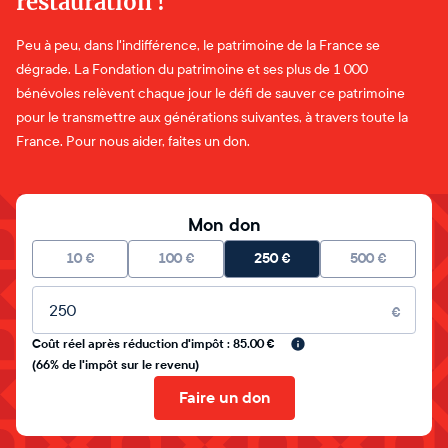
restauration !
Peu à peu, dans l'indifférence, le patrimoine de la France se
dégrade. La Fondation du patrimoine et ses plus de 1 000
bénévoles relèvent chaque jour le défi de sauver ce patrimoine
pour le transmettre aux générations suivantes, à travers toute la
France. Pour nous aider, faites un don.
Mon don
10
€
100
€
250
€
500
€
Montant libre
€
Coût réel après réduction d'impôt : 85.00 €
(66% de l'impôt sur le revenu)
Faire un don