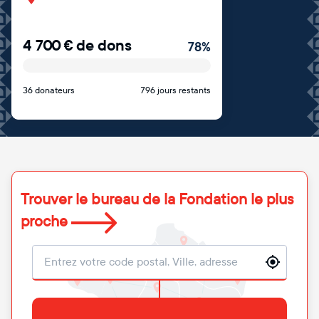
4 700
€
de dons
78
%
36 donateurs
796 jours restants
Trouver le bureau de la Fondation le plus
proche
Localisation