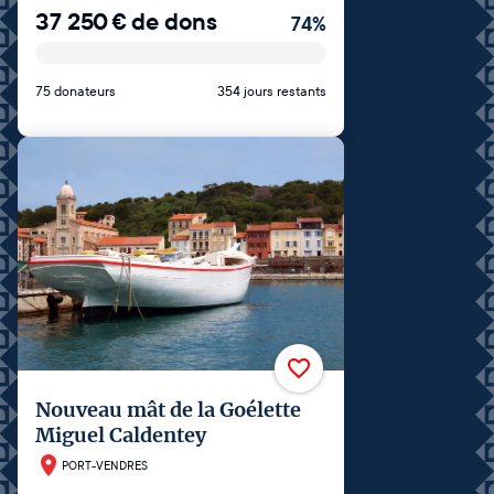
37 250
€
de dons
74
%
75 donateurs
354 jours restants
Nouveau mât de la Goélette
Miguel Caldentey
PORT-VENDRES