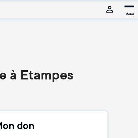
Menu
te à Etampes
on don