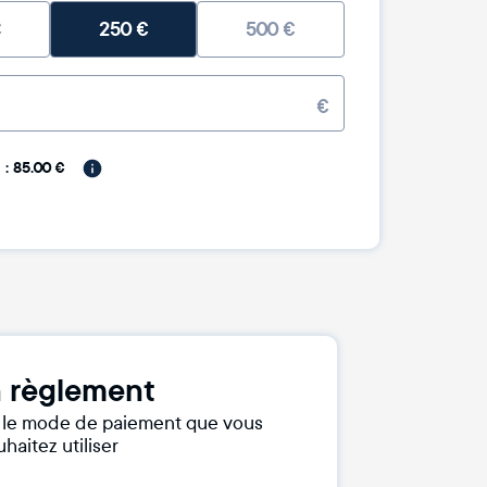
€
250
€
500
€
€
: 85.00 €
 règlement
r le mode de paiement que vous
haitez utiliser