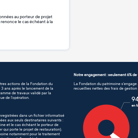
onnées au porteur de projet
je renonce le cas échéant à la
Notre engagement : seulement 6% de f
tres actions de la Fondation du
La Fondation du patrimoine s’engage à
de 3 ans après le lancement de la
recueillies nettes des frais de gestio
gramme de travaux validé par la
ue de l’opération.
9
en f
nregistrées dans un fichier informatisé
es aux seuls destinataires suivants :
ine et le cas échéant le porteur de
er qui porte le projet de restauration).
imoine notamment pour le traitement