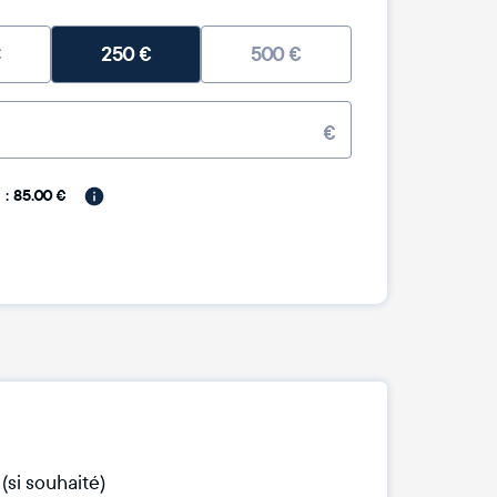
€
250
€
500
€
€
: 85.00 €
 (si souhaité)