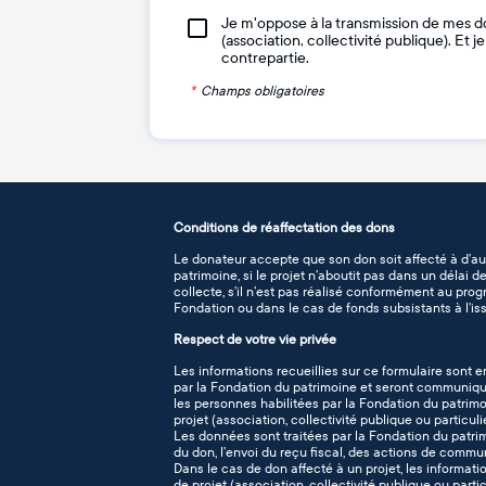
Je m'oppose à la transmission de mes d
(association, collectivité publique). Et 
contrepartie.
*
Champs obligatoires
Conditions de réaffectation des dons
Le donateur accepte que son don soit affecté à d’au
patrimoine, si le projet n’aboutit pas dans un délai 
collecte, s’il n’est pas réalisé conformément au pro
Fondation ou dans le cas de fonds subsistants à l’iss
Respect de votre vie privée
Les informations recueillies sur ce formulaire sont e
par la Fondation du patrimoine et seront communiqué
les personnes habilitées par la Fondation du patrimo
projet (association, collectivité publique ou particuli
Les données sont traitées par la Fondation du patr
du don, l’envoi du reçu fiscal, des actions de commu
Dans le cas de don affecté à un projet, les informati
de projet (association, collectivité publique ou part