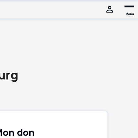
Menu
urg
on don