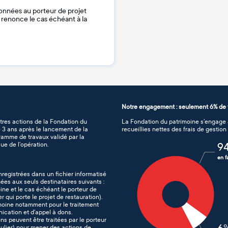
onnées au porteur de projet
je renonce le cas échéant à la
Notre engagement : seulement 6% de f
tres actions de la Fondation du
La Fondation du patrimoine s’engage à
de 3 ans après le lancement de la
recueillies nettes des frais de gestio
gramme de travaux validé par la
ue de l’opération.
9
en f
nregistrées dans un fichier informatisé
es aux seuls destinataires suivants :
ine et le cas échéant le porteur de
er qui porte le projet de restauration).
imoine notamment pour le traitement
nication et d’appel à dons.
ons peuvent être traitées par le porteur
iculier) pour mener des actions de