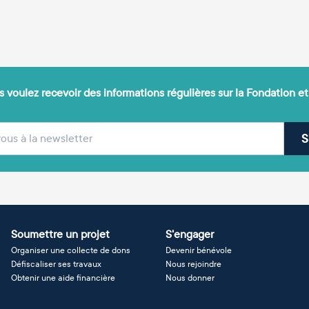
 voulez recevoir des informations régulières sur la Fondation et
(obligatoire)
sse e-mail
S
Soumettre un projet
S'engager
Organiser une collecte de dons
Devenir bénévole
Défiscaliser ses travaux
Nous rejoindre
Obtenir une aide financière
Nous donner