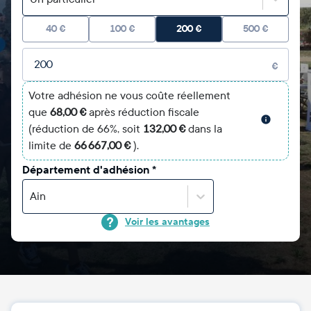
40
€
100
€
200
€
500
€
Montant libre
€
Votre adhésion ne vous coûte réellement
que
68,00 €
après réduction fiscale
(réduction de 66%, soit
132,00 €
dans la
limite de
66 667,00 €
).
Département d'adhésion
*
Ain
Voir les avantages