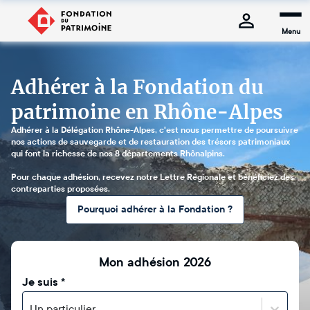
Menu
Adhérer à la Fondation du
patrimoine en Rhône-Alpes
Adhérer à la Délégation Rhône-Alpes, c'est nous permettre de poursuivre
nos actions de sauvegarde et de restauration des trésors patrimoniaux
qui font la richesse de nos 8 départements Rhônalpins.
Pour chaque adhésion, recevez notre Lettre Régionale et bénéficiez des
contreparties proposées.
Pourquoi adhérer à la Fondation ?
Mon adhésion 2026
Je suis
*
Un particulier