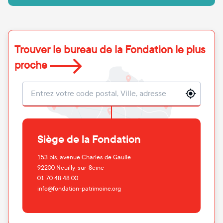
Trouver le bureau de la Fondation le plus
proche
Localisation
Siège de la Fondation
153 bis, avenue Charles de Gaulle
92200
Neuilly-sur-Seine
01 70 48 48 00
info@fondation-patrimoine.org