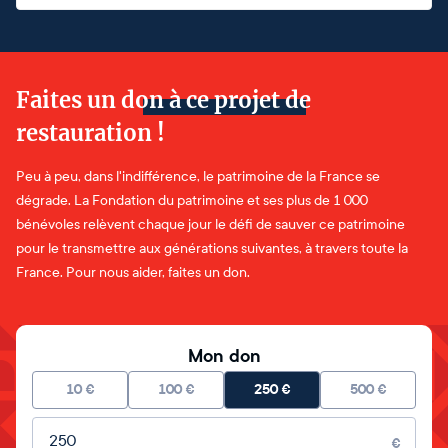
Faites un don à ce projet de
restauration !
Peu à peu, dans l'indifférence, le patrimoine de la France se
dégrade. La Fondation du patrimoine et ses plus de 1 000
bénévoles relèvent chaque jour le défi de sauver ce patrimoine
pour le transmettre aux générations suivantes, à travers toute la
France. Pour nous aider, faites un don.
Mon don
10
€
100
€
250
€
500
€
Montant libre
€