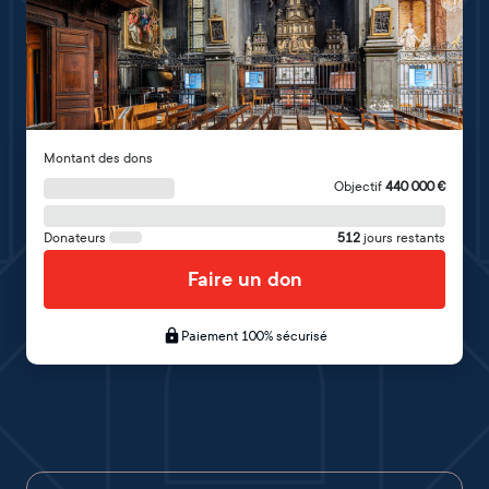
Montant des dons
Objectif
440 000
€
Donateurs
512
jours restants
Faire un don
Paiement 100% sécurisé