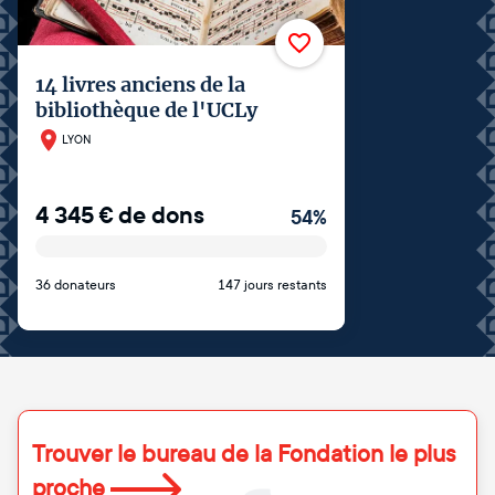
14 livres anciens de la
bibliothèque de l'UCLy
LYON
4 345
€
de dons
54
%
36 donateurs
147 jours restants
Trouver le bureau de la Fondation le plus
proche