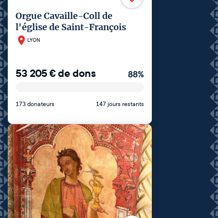
Orgue Cavaille-Coll de
l'église de Saint-François
LYON
53 205
€
de dons
88
%
173 donateurs
147 jours restants