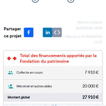
Mise en cache le
Partager
06/08/2026 16:24
ce projet
Mise à jour le
24/06/2026
11:03
Total des financements apportés par la
Fondation du patrimoine
7 910
€
Collecte en cours
20 000
€
Mécénat et autres aides
27 910
€
Montant global