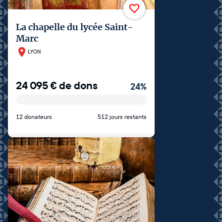
La chapelle du lycée Saint-
Marc
LYON
24 095
€
de dons
24
%
12 donateurs
512 jours restants